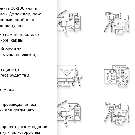
нить 30-100 книг и
ль. До тех пор, пока
ениями, наиболее
не доступны;
кие вам по профилю
к же, как вы;
обнаружите
номышленникам и, с
рация» (от
огноз будет тем
 тут же
 произведения вы
ки для грядущего
рировать рекомендации.
ку книг, которые вы