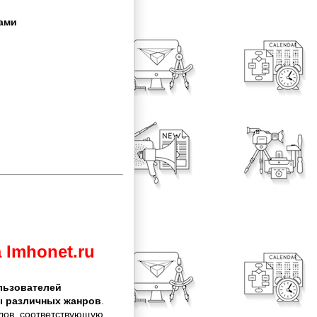
ками
Imhonet.ru
льзователей
ы различных жанров
.
ллов, соответствующую