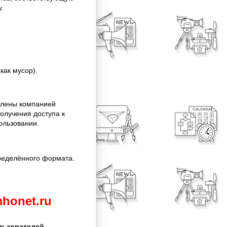
у.
как мусор).
лены компанией
олучения доступа к
ользовании.
ределённого формата.
honet.ru
льзователей