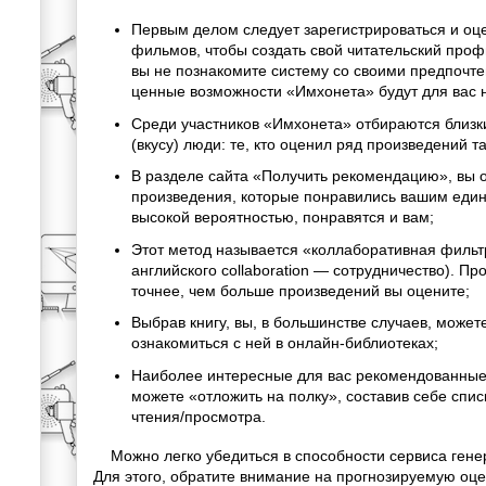
Первым делом следует зарегистрироваться и оце
фильмов, чтобы создать свой читательский профи
вы не познакомите систему со своими предпочт
ценные возможности «Имхонета» будут для вас 
Среди участников «Имхонета» отбираются близ
(вкусу) люди: те, кто оценил ряд произведений та
В разделе сайта «Получить рекомендацию», вы 
произведения, которые понравились вашим еди
высокой вероятностью, понравятся и вам;
Этот метод называется «коллаборативная фильт
английского collaboration — сотрудничество). Пр
точнее, чем больше произведений вы оцените;
Выбрав книгу, вы, в большинстве случаев, можете
ознакомиться с ней в онлайн-библиотеках;
Наиболее интересные для вас рекомендованные
можете «отложить на полку», составив себе спис
чтения/просмотра.
Можно легко убедиться в способности сервиса гене
Для этого, обратите внимание на прогнозируемую оцен