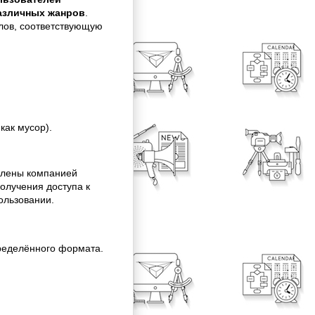
различных жанров
.
ллов, соответствующую
как мусор).
лены компанией
олучения доступа к
ользовании.
ределённого формата.