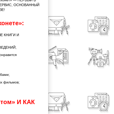
Имхонет» — ПЕРВЫЙ В
ЕРВИС, ОСНОВАННЫЙ
ЗЕ!
онете»:
Е КНИГИ И
ВЕДЕНИЙ;
понравится
обами;
ых фильмов;
том» И КАК