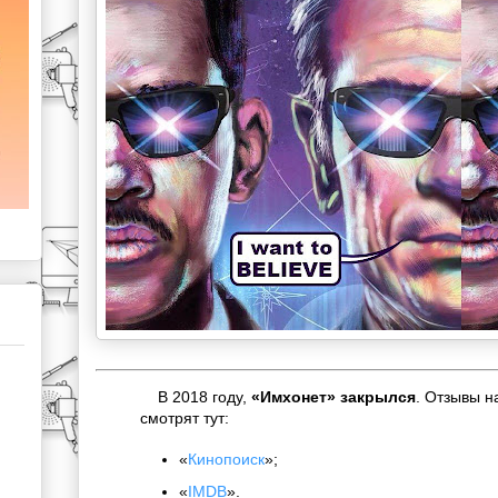
В 2018 году,
«Имхонет» закрылся
. Отзывы 
смотрят тут:
«
Кинопоиск
»;
«
IMDB
».