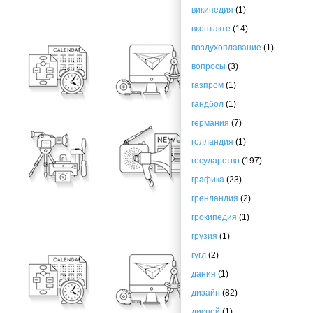
википедия
(1)
вконтакте
(14)
воздухоплавание
(1)
вопросы
(3)
газпром
(1)
гандбол
(1)
германия
(7)
голландия
(1)
государство
(197)
графика
(23)
гренландия
(2)
грокипедия
(1)
грузия
(1)
гугл
(2)
дания
(1)
дизайн
(82)
дисней
(1)