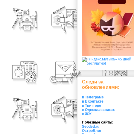
Следи за
обновлениями:
в Телеграме
в ВКонтакте
в Твиттере
в Одноклассниках
в ЖЖ
Полезные сайты:
Seoded.ru
ОстроБлог