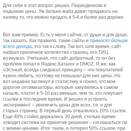
Для себя я этот вопрос решил. Периодически я
подымаю цены. Уж больно жаба давит продавать на
халяву то, что можно продать в 5-6 и более раз дороже.
Вот вам пример. Есть у меня сайтик, от души и для души,
так сказать. Как правило, такие сайты и
приносят больше
всего дохода
, это так к слову. Так вот, шло время, сайт
набрал приличное количество страниц, его ТИЦ
возмужал. Учитывая, что сайт добротный, то он без
проблем попал в Яндекс.Каталог и DMOZ. Я же, как
чЭстный, всегда следовал принципу – что покупателей
нужно любить, поэтому не повышал для них цены. Но
вот недавно заглянул в статистику и понял, что мои
дорогие оптимизаторы, которые закупились в самом
начале, платят в 5-10 раз меньше, чем те, кто покупает
ссылки в последнее время. И решил я устроить
эксперимент – увеличить цены для всех, т.е. и для
старых страниц. В первый день отвалилось 10% ссылок.
Еще 40% стойко держались 30 дней, столько время
отводит система на принятие решения – соглашаться ли
с моими ценами. Итог таков, я потерял 50% ссылок, при