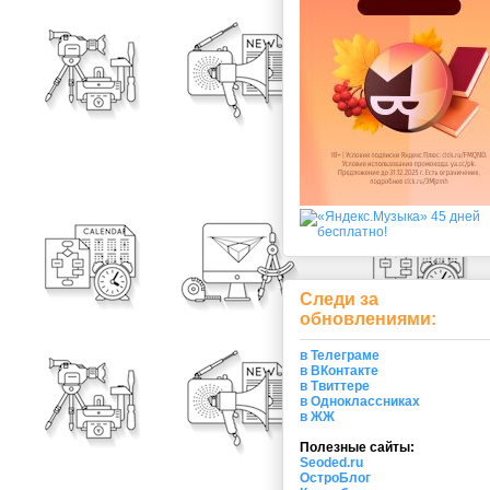
Следи за
обновлениями:
в Телеграме
в ВКонтакте
в Твиттере
в Одноклассниках
в ЖЖ
Полезные сайты:
Seoded.ru
ОстроБлог