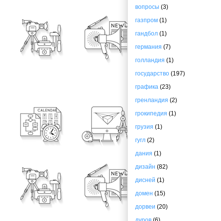
вопросы
(3)
газпром
(1)
гандбол
(1)
германия
(7)
голландия
(1)
государство
(197)
графика
(23)
гренландия
(2)
грокипедия
(1)
грузия
(1)
гугл
(2)
дания
(1)
дизайн
(82)
дисней
(1)
домен
(15)
дорвеи
(20)
дуров
(6)