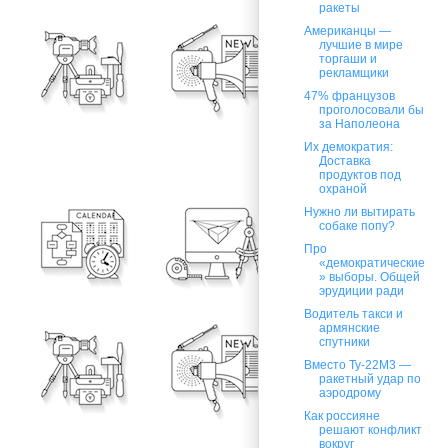
ракеты
Американцы —
лучшие в мире
торгаши и
рекламщики
47% французов
проголосовали бы
за Наполеона
Их демократия:
Доставка
продуктов под
охраной
Нужно ли вытирать
собаке попу?
Про
«демократические
» выборы. Общей
эрудиции ради
Водитель такси и
армянские
спутники
Вместо Ту-22М3 —
ракетный удар по
аэродрому
Как россияне
решают конфликт
вокруг