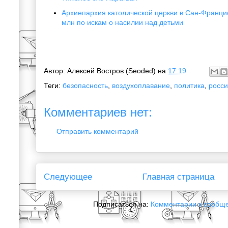
Архиепархия католической церкви в Сан-Франци
млн по искам о насилии над детьми
Автор:
Алексей Востров (Seoded)
на
17:19
Теги:
безопасность
,
воздухоплавание
,
политика
,
росс
Комментариев нет:
Отправить комментарий
Следующее
Главная страница
Подписаться на:
Комментарии к сообщ