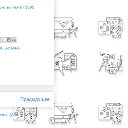
ско выплатит $395
ия
,
украина
Предыдущее
ению (Atom)