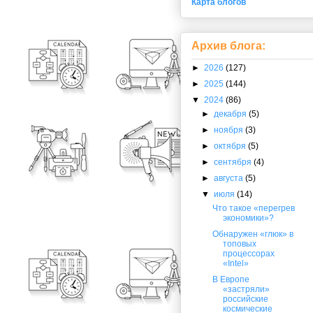
Карта блогов
Архив блога:
►
2026
(127)
►
2025
(144)
▼
2024
(86)
►
декабря
(5)
►
ноября
(3)
►
октября
(5)
►
сентября
(4)
►
августа
(5)
▼
июля
(14)
Что такое «перегрев
экономики»?
Обнаружен «глюк» в
топовых
процессорах
«Intel»
В Европе
«застряли»
российские
космические