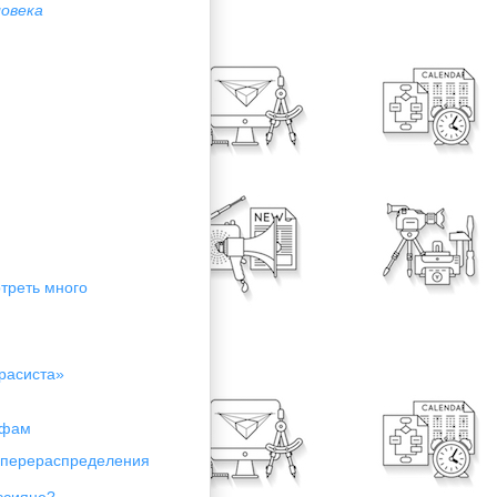
ловека
отреть много
расиста»
ифам
я перераспределения