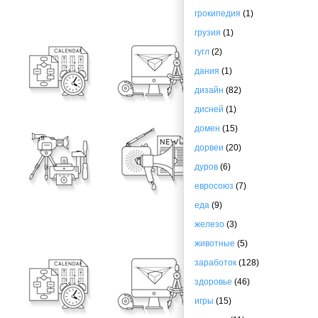
грокипедия
(1)
грузия
(1)
гугл
(2)
дания
(1)
дизайн
(82)
дисней
(1)
домен
(15)
дорвеи
(20)
дуров
(6)
евросоюз
(7)
еда
(9)
железо
(3)
животные
(5)
заработок
(128)
здоровье
(46)
игры
(15)