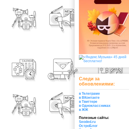
Следи за
обновлениями:
в Телеграме
в ВКонтакте
в Твиттере
в Одноклассниках
в ЖЖ
Полезные сайты:
Seoded.ru
ОстроБлог