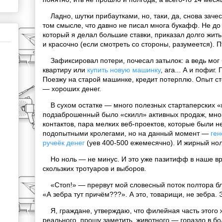
Ладно, шутки прибаутками, но, таки, да, снова зачесало
том смысле, что давно не писал многа букафф. Не до 
который я делал большие ставки, приказал долго жить
и красочно (если смотреть со стороны, разумеется). 
Зафиксировал потери, почесал затылок: а ведь мог
квартиру или
купить новую машинку
, ага... А и пофиг
Поезжу на старой машинке, кредит потерплю. Опыт ст
— хороших денег.
В сухом остатке — много полезных стартаперских 
подзаброшенный было «скилл» активных продаж, мно
контактов, пара мелких веб-проектов, которые были н
подопытными кролегами, но на данный момент —
ген
ручеёк денег
(уев 400-500 ежемесячно). И жирный нол
Но ноль — не минус. И это уже пазитифф в наше в
скользких тротуаров и выборов.
«Стоп!» — прервут мой словесный поток полтора б
«А зебра тут причём???». А это, товарищи, не зебра.
Я, граждане, утверждаю, что филейная часть этого 
реального, прошу заметить, животного — гораздо в б