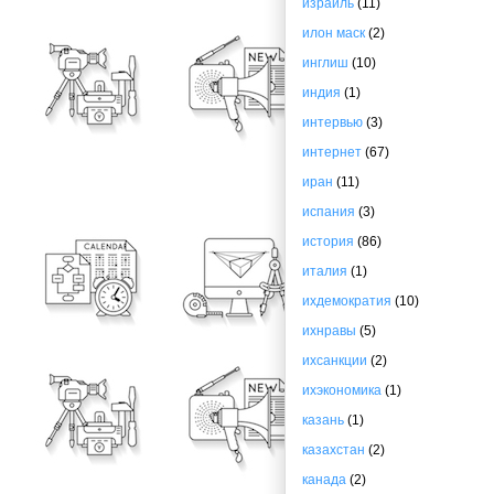
израиль
(11)
илон маск
(2)
инглиш
(10)
индия
(1)
интервью
(3)
интернет
(67)
иран
(11)
испания
(3)
история
(86)
италия
(1)
ихдемократия
(10)
ихнравы
(5)
ихсанкции
(2)
ихэкономика
(1)
казань
(1)
казахстан
(2)
канада
(2)