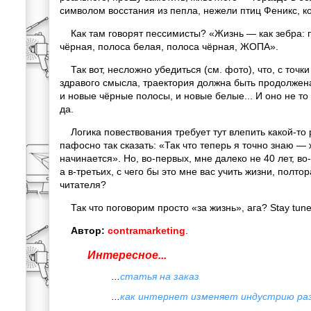
символом восстания из пепла, нежели птиц Феникс, ко
Как там говорят пессимисты? «Жизнь — как зебра: 
чёрная, полоса белая, полоса чёрная, ЖОПА».
Так вот, несложно убедиться (см. фото), что, с точки
здравого смысла, траектория должна быть продолжена
и новые чёрные полосы, и новые белые... И оно не то ч
да.
Логика повествования требует тут влепить какой-то
пафосно так сказать: «Так что теперь я точно знаю — 
начинается». Но, во-первых, мне далеко не 40 лет, во-
а в-третьих, с чего бы это мне вас учить жизни, полт
читателя?
Так что поговорим просто «за жизнь», ага? Stay tune
Автор:
contramarketing
.
Интересное...
...
статья на заказ
...
как интернет изменяет индустрию ра