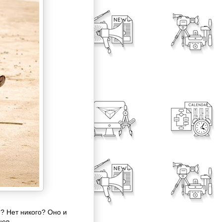
й? Нет никого? Оно и
цев.