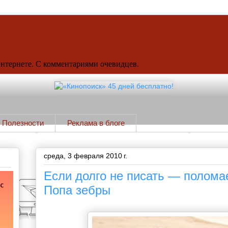
Интернете. С комментариями очевидцев.
Полезности
Реклама в блоге
среда, 3 февраля 2010 г.
Если долго не писать — поломае
Попа зебры