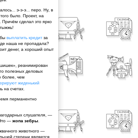
сь... э-э-э... перо. Ну, в
того было. Проект, на
. Причём сделал это ярко
Птыжжь!
 бы
выплатить кредит
за
. Где наша не пропадала?
оит денег, а хороший опыт
«шишек», реанимирован
го полезных деловых
е более, чем
ерируют жиденький
ь на счетах.
ремя перманентно
лагодарных слушателя, —
 Это —
жопа зебры
.
жвачного животного —
ольшей степени является