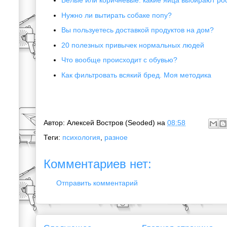
Белые или коричневые: какие яйца выбирают ро
Нужно ли вытирать собаке попу?
Вы пользуетесь доставкой продуктов на дом?
20 полезных привычек нормальных людей
Что вообще происходит с обувью?
Как фильтровать всякий бред. Моя методика
Автор:
Алексей Востров (Seoded)
на
08:58
Теги:
психология
,
разное
Комментариев нет:
Отправить комментарий