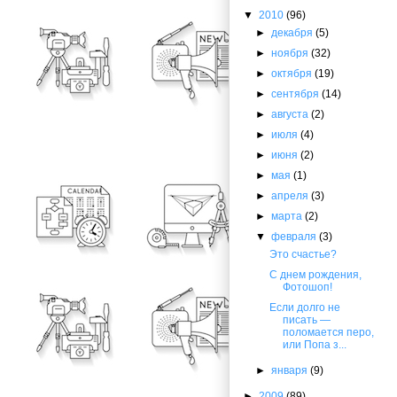
▼
2010
(96)
►
декабря
(5)
►
ноября
(32)
►
октября
(19)
►
сентября
(14)
►
августа
(2)
►
июля
(4)
►
июня
(2)
►
мая
(1)
►
апреля
(3)
►
марта
(2)
▼
февраля
(3)
Это счастье?
С днем рождения,
Фотошоп!
Если долго не
писать —
поломается перо,
или Попа з...
►
января
(9)
►
2009
(89)