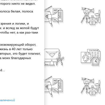
торого никто не видел.
полоса белая, полоса
 зрения и логики, и
: и вслед за жопой будут
тобы нет, а как раз-таки
 резюмирующий оборот,
жизнь в 40 лет только
вторых, это будет плагиат,
ора моих благодарных
d...
звлечений