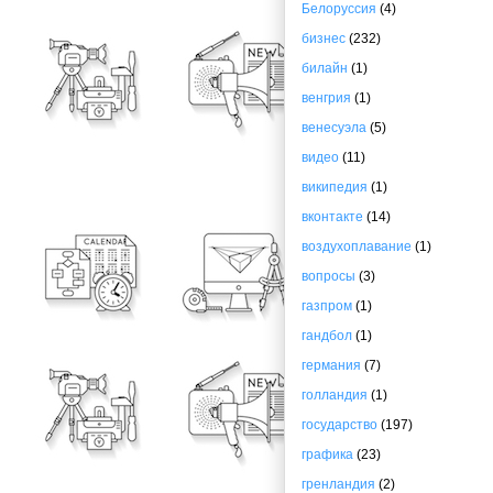
Белоруссия
(4)
бизнес
(232)
билайн
(1)
венгрия
(1)
венесуэла
(5)
видео
(11)
википедия
(1)
вконтакте
(14)
воздухоплавание
(1)
вопросы
(3)
газпром
(1)
гандбол
(1)
германия
(7)
голландия
(1)
государство
(197)
графика
(23)
гренландия
(2)