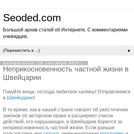
Seoded.com
Большой архив статей об Интернете. С комментариями
очевидцев.
▼
воскресенье, 19 сентября 2010 г.
Неприкосновенность частной жизни в
Швейцарии
Пакуйте вещи, господа любители халявы! Отправляемся
в
Швейцарию
!
В то время, как в нашей стране говорят об ужесточении
законов об авторском праве и расширяют список
действий, его нарушающих, в Швейцарии борются за
неприкосновенность частной жизни. Если раньше
пользователь мог
скачать
нелицензионную
программу
и