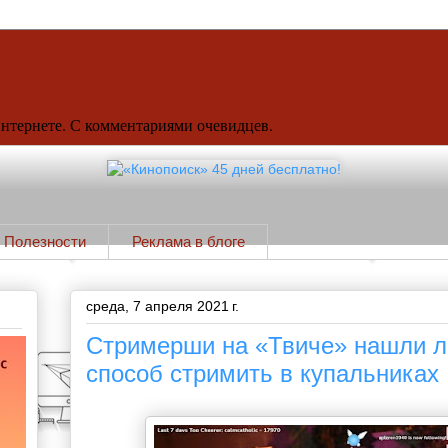
Интернете. С комментариями очевидцев.
Полезности
Реклама в блоге
среда, 7 апреля 2021 г.
Стримерши на «Твиче» нашли л
способ стримить в купальниках