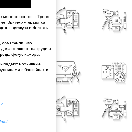
хъестественного. «Тренд
ние. Зрителям нравится
еть в джакузи и болтать.
 объяснили, что
 делают акцент на груди и
ередь, фокус камеры.
 выпадают ироничные
мужчинами в бассейнах и
»?
nati