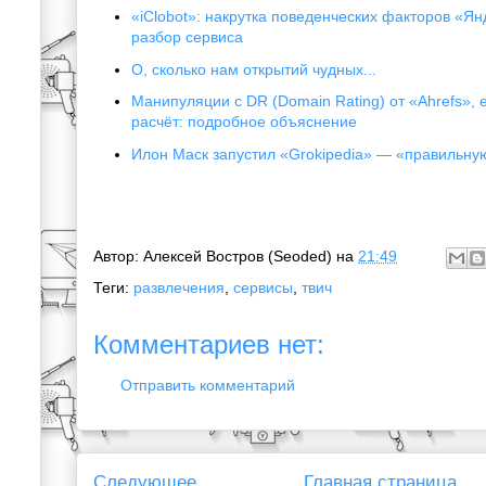
«iClobot»: накрутка поведенческих факторов «Я
разбор сервиса
О, сколько нам открытий чудных...
Манипуляции с DR (Domain Rating) от «Ahrefs», 
расчёт: подробное объяснение
Илон Маск запустил «Grokipedia» — «правильн
Автор:
Алексей Востров (Seoded)
на
21:49
Теги:
развлечения
,
сервисы
,
твич
Комментариев нет:
Отправить комментарий
Следующее
Главная страница