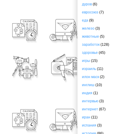
дуров
(6)
евросоюз
(7)
еда
(9)
железо
(3)
животные
(5)
заработок
(128)
здоровье
(45)
игры
(15)
израиль
(11)
илон маск
(2)
инглиш
(10)
индия
(1)
интервью
(3)
интернет
(67)
иран
(11)
испания
(3)
история
(86)