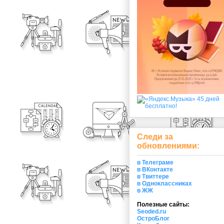
Следи за
обновлениями:
в Телеграме
в ВКонтакте
в Твиттере
в Одноклассниках
в ЖЖ
Полезные сайты:
Seoded.ru
ОстроБлог