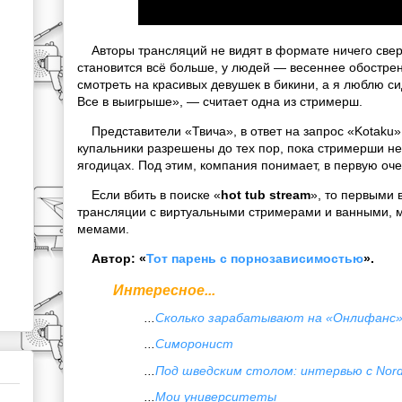
Авторы трансляций не видят в формате ничего свер
становится всё больше, у людей — весеннее обостре
смотреть на красивых девушек в бикини, а я люблю сид
Все в выигрыше», — считает одна из стримерш.
Представители «Твича», в ответ на запрос «Kotaku»,
купальники разрешены до тех пор, пока стримерши не
ягодицах. Под этим, компания понимает, в первую оч
Если вбить в поиске «
hot tub stream
», то первыми
трансляции с виртуальными стримерами и ванными, 
мемами.
Автор: «
Тот парень с порнозависимостью
».
Интересное...
...
Сколько зарабатывают на «Онлифанс
...
Симоронист
...
Под шведским столом: интервью с Nord
...
Мои университеты