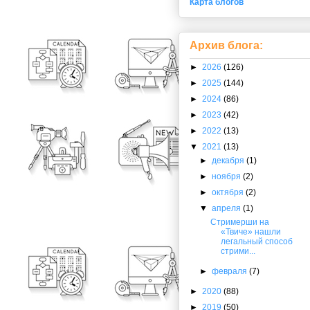
Карта блогов
Архив блога:
►
2026
(126)
►
2025
(144)
►
2024
(86)
►
2023
(42)
►
2022
(13)
▼
2021
(13)
►
декабря
(1)
►
ноября
(2)
►
октября
(2)
▼
апреля
(1)
Стримерши на
«Твиче» нашли
легальный способ
стрими...
►
февраля
(7)
►
2020
(88)
►
2019
(50)