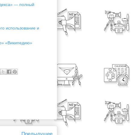
ндекса» — полный
его использование и
ую» «Википедию»
Предыдущее