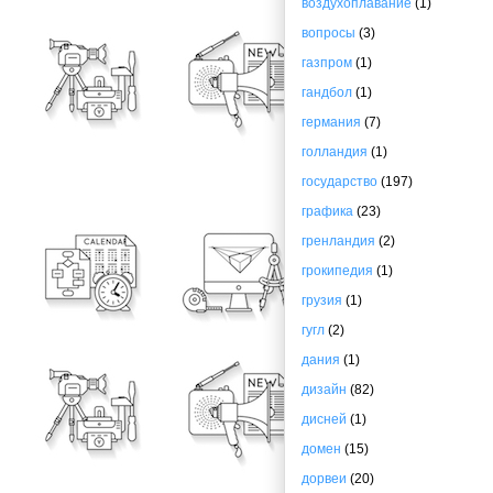
воздухоплавание
(1)
вопросы
(3)
газпром
(1)
гандбол
(1)
германия
(7)
голландия
(1)
государство
(197)
графика
(23)
гренландия
(2)
грокипедия
(1)
грузия
(1)
гугл
(2)
дания
(1)
дизайн
(82)
дисней
(1)
домен
(15)
дорвеи
(20)