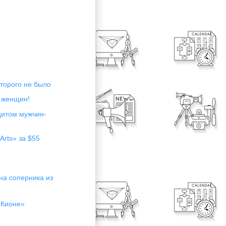
оторого не было
 женщин!
цитом мужчин-
Arts» за $55
на соперника из
«Кионе»