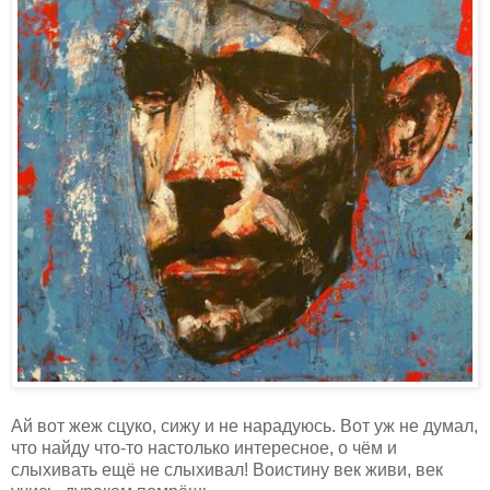
Ай вот жеж сцуко, сижу и не нарадуюсь. Вот уж не думал,
что найду что-то настолько интересное, о чём и
слыхивать ещё не слыхивал! Воистину век живи, век