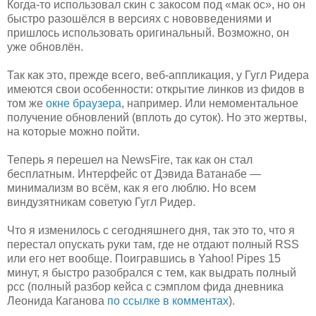
Когда-то использовал скин с закосом под «мак ос», но он
быстро разошёлся в версиях с нововведениями и
пришлось использовать оригинальный. Возможно, он
уже обновлён.
Так как это, прежде всего, веб-аппликация, у Гугл Ридера
имеются свои особенности: открытие линков из фидов в
том же
окне браузера
, например. Или немоментальное
получение обновлений (вплоть до суток). Но это жертвы,
на которые можно пойти.
Теперь я перешел на NewsFire, так как он стал
бесплатным. Интерфейс от Дэвида Ватанабе —
минимализм во всём, как я его люблю. Но всем
виндузятникам советую Гугл Ридер.
Что я изменилось с сегодняшнего дня, так это то, что я
перестал опускать руки там, где не отдают полный RSS
или его нет вообще. Поигравшись в Yahoo! Pipes 15
минут, я быстро разобрался с тем, как выдрать полный
рсс (полный разбор кейса с сэмплом фида дневника
Леонида Каганова
по ссылке в комментах
).