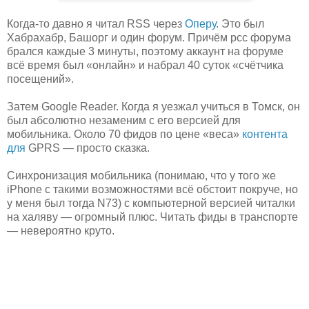
Когда-то давно я читал RSS через
Оперу
. Это был
Хабрахабр, Башорг и один форум. Причём рсс форума
брался каждые 3 минуты, поэтому аккаунт на форуме
всё время был «онлайн» и набрал 40 суток «счётчика
посещений».
Затем Google Reader. Когда я уезжал учиться в Томск, он
был абсолютно незаменим с его версией для
мобильника. Около 70 фидов по цене «веса»
контента
для
GPRS — просто сказка.
Синхронизация мобильника (понимаю, что у того же
iPhone с такими возможностями всё обстоит покруче, но
у меня был тогда N73) с компьютерной версией читалки
на халяву — огромный плюс. Читать фиды в транспорте
— невероятно круто.