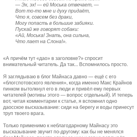
— Эх, эх! — ей Моська отвечает, —
Вот то-то мне и духу придаёт,
Что я, совсем без драки,
Могу попасть в большие забияки.
Пускай же говорят собаки:
«Ай, Моська! Знать, она сильна,
Что лает на Слона!».
«А причём тут «дао» в заголовке?» спросит
внимательный читатель. Да так... Вспомнилось просто.
Я заглядываю в блог Майнаса давно — ещё с его
«блогспотовского явления», когда именно Макс Крайнов
пинком вытолкнул его в люди и привёл ему первых
читателей (мотивы этого — вопрос отдельный). И теперь
вот, читая комментарии к статье, я вспомнил одно
даосское высказывание: сиди на берегу и воды принесут
труп твоего врага.
Только применимо к неблагодарному Майнасу это
высказывание звучит по-другому: как бы не менялся