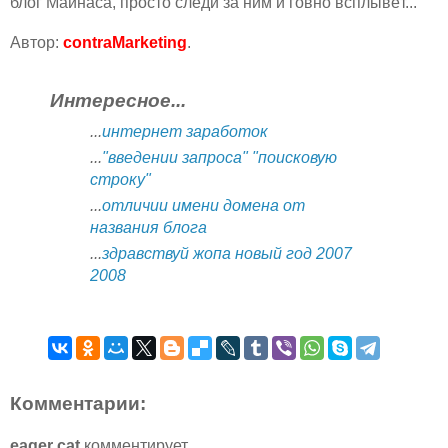
блог Майнаса, просто следи за ним и говно всплывёт...
Автор:
contraMarketing
.
Интересное...
...
интернет заработок
...
"введении запроса" "поисковую
строку"
...
отличии имени домена от
названия блога
...
здравствуй жопа новый год 2007
2008
Комментарии:
eager cat
комментирует...