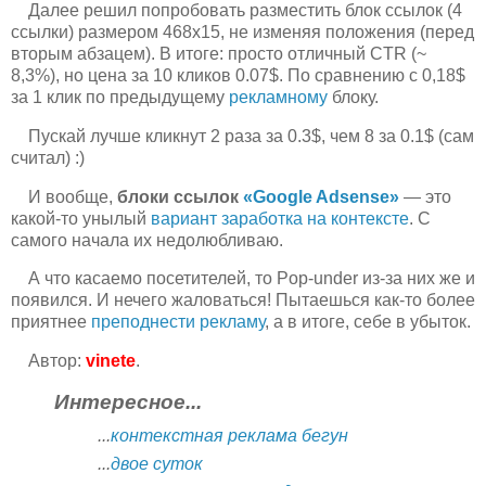
Далее решил попробовать разместить блок ссылок (4
ссылки) размером 468х15, не изменяя положения (перед
вторым абзацем). В итоге: просто отличный CTR (~
8,3%), но цена за 10 кликов 0.07$. По сравнению с 0,18$
за 1 клик по предыдущему
рекламному
блоку.
Пускай лучше кликнут 2 раза за 0.3$, чем 8 за 0.1$ (сам
считал) :)
И вообще,
блоки ссылок
«Google Adsense»
— это
какой-то унылый
вариант заработка на контексте
. С
самого начала их недолюбливаю.
А что касаемо посетителей, то Pop-under из-за них же и
появился. И нечего жаловаться! Пытаешься как-то более
приятнее
преподнести рекламу
, а в итоге, себе в убыток.
Автор:
vinete
.
Интересное...
...
контекстная реклама бегун
...
двое суток