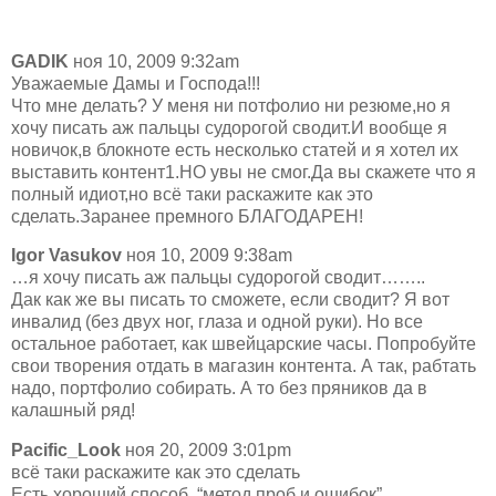
GADIK
ноя 10, 2009 9:32am
Уважаемые Дамы и Господа!!!
Что мне делать? У меня ни потфолио ни резюме,но я
хочу писать аж пальцы судорогой сводит.И вообще я
новичок,в блокноте есть несколько статей и я хотел их
выставить контент1.НО увы не смог.Да вы скажете что я
полный идиот,но всё таки раскажите как это
сделать.Заранее премного БЛАГОДАРЕН!
Igor Vasukov
ноя 10, 2009 9:38am
…я хочу писать аж пальцы судорогой сводит……..
Дак как же вы писать то сможете, если сводит? Я вот
инвалид (без двух ног, глаза и одной руки). Но все
остальное работает, как швейцарские часы. Попробуйте
свои творения отдать в магазин контента. А так, рабтать
надо, портфолио собирать. А то без пряников да в
калашный ряд!
Pacific_Look
ноя 20, 2009 3:01pm
всё таки раскажите как это сделать
Есть хороший способ, “метод проб и ошибок”