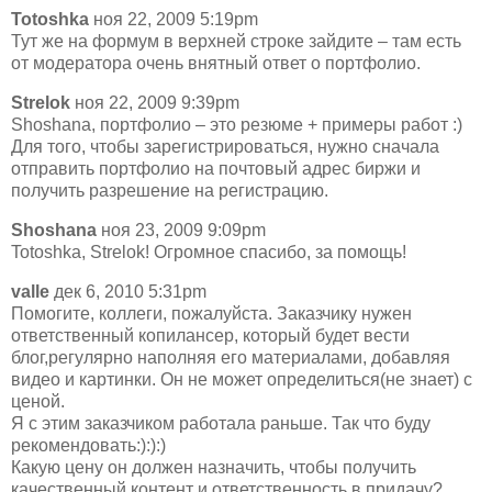
Totoshka
ноя 22, 2009 5:19pm
Тут же на формум в верхней строке зайдите – там есть
от модератора очень внятный ответ о портфолио.
Strelok
ноя 22, 2009 9:39pm
Shoshana, портфолио – это резюме + примеры работ :)
Для того, чтобы зарегистрироваться, нужно сначала
отправить портфолио на почтовый адрес биржи и
получить разрешение на регистрацию.
Shoshana
ноя 23, 2009 9:09pm
Totoshka, Strelok! Огромное спасибо, за помощь!
valle
дек 6, 2010 5:31pm
Помогите, коллеги, пожалуйста. Заказчику нужен
ответственный копилансер, который будет вести
блог,регулярно наполняя его материалами, добавляя
видео и картинки. Он не может определиться(не знает) с
ценой.
Я с этим заказчиком работала раньше. Так что буду
рекомендовать:):):)
Какую цену он должен назначить, чтобы получить
качественный контент и ответственность в придачу?