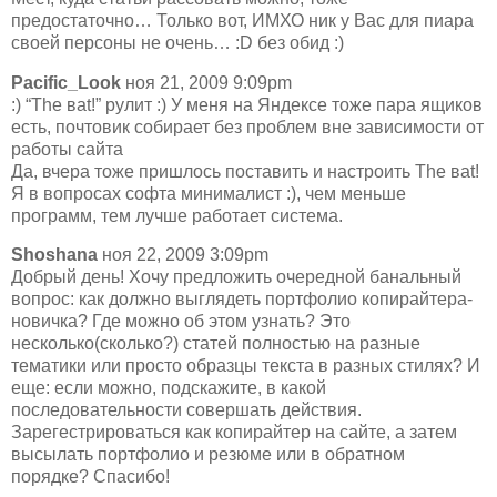
предостаточно… Только вот, ИМХО ник у Вас для пиара
своей персоны не очень… :D без обид :)
Pacific_Look
ноя 21, 2009 9:09pm
:) “The ваt!” рулит :) У меня на Яндексе тоже пара ящиков
есть, почтовик собирает без проблем вне зависимости от
работы сайта
Да, вчера тоже пришлось поставить и настроить The ваt!
Я в вопросах софта минималист :), чем меньше
программ, тем лучше работает система.
Shoshana
ноя 22, 2009 3:09pm
Добрый день! Хочу предложить очередной банальный
вопрос: как должно выглядеть портфолио копирайтера-
новичка? Где можно об этом узнать? Это
несколько(сколько?) статей полностью на разные
тематики или просто образцы текста в разных стилях? И
еще: если можно, подскажите, в какой
последовательности совершать действия.
Зарегестрироваться как копирайтер на сайте, а затем
высылать портфолио и резюме или в обратном
порядке? Спасибо!