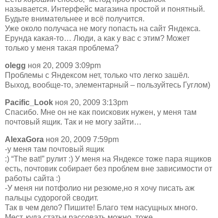
называется. Интерфейс магазина простой и понятный.
Будьте внимательнее и всё получится.
Уже около получаса не могу попасть на сайт Яндекса.
Ерунда какая-то… Люди, а как у вас с этим? Может
только у меня такая проблема?
olegg
ноя 20, 2009 3:09pm
Проблемы с Яндексом нет, только что легко зашёл.
Выход, вообще-то, элементарный – пользуйтесь Гуглом)
Pacific_Look
ноя 20, 2009 3:13pm
Спасибо. Мне он не как поисковик нужен, у меня там
почтовый ящик. Так и не могу зайти…
AlexaGora
ноя 20, 2009 7:59pm
-у меня там почтовый ящик
:) “The ваt!” рулит :) У меня на Яндексе тоже пара ящиков
есть, почтовик собирает без проблем вне зависимости от
работы сайта :)
-У меня ни потфолио ни резюме,но я хочу писать аж
пальцы судорогой сводит.
Так в чем дело? Пишите! Благо тем насущных много.
Мест, куда статьи рассовать можно, тоже