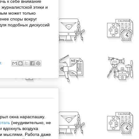
ечь к себе внимание
 журналистской этики и
вым может только
енее споры вокруг
 для подобных дискуссий
.
крыл окна нараспашку.
отать
(неудивительно, не
и вдохнуть воздуха
 и мыслями. Работа даже