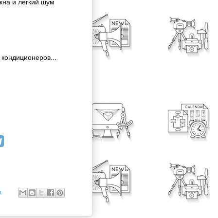
 окна и легкий шум
м кондиционеров...
.