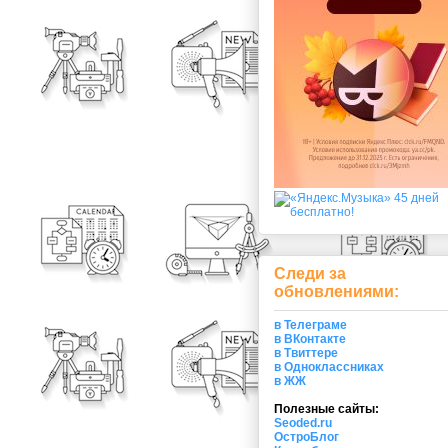
Следи за
обновлениями:
в Телеграме
в ВКонтакте
в Твиттере
в Одноклассниках
в ЖЖ
Полезные сайты:
Seoded.ru
ОстроБлог