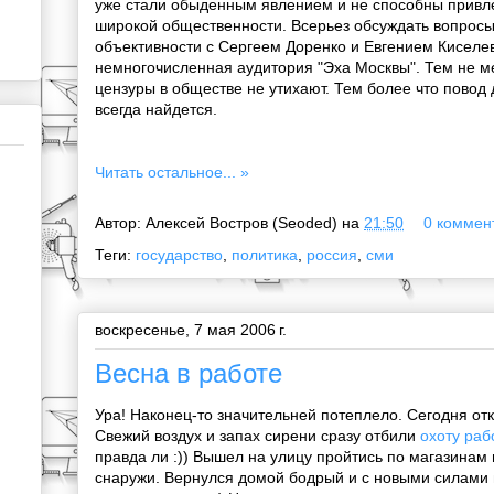
уже стали обыденным явлением и не способны привл
широкой общественности. Всерьез обсуждать вопросы
объективности с Сергеем Доренко и Евгением Киселе
немногочисленная аудитория "Эха Москвы". Тем не м
цензуры в обществе не утихают. Тем более что повод
всегда найдется.
Читать остальное... »
Автор:
Алексей Востров (Seoded)
на
21:50
0 коммент
Теги:
государство
,
политика
,
россия
,
сми
воскресенье, 7 мая 2006 г.
Весна в работе
Ура! Наконец-то значительней потеплело. Сегодня от
Свежий воздух и запах сирени сразу отбили
охоту раб
правда ли :)) Вышел на улицу пройтись по магазинам 
снаружи. Вернулся домой бодрый и с новыми силами