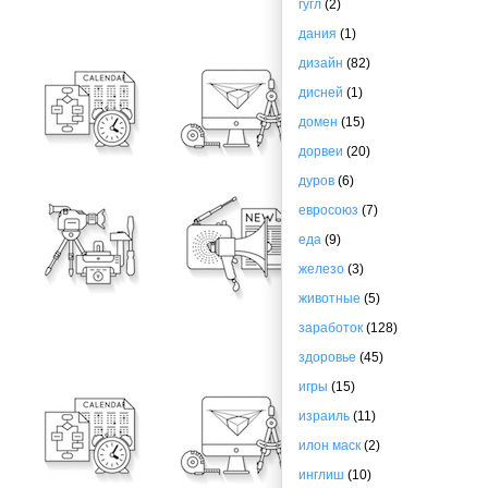
гугл
(2)
дания
(1)
дизайн
(82)
дисней
(1)
домен
(15)
дорвеи
(20)
дуров
(6)
евросоюз
(7)
еда
(9)
железо
(3)
животные
(5)
заработок
(128)
здоровье
(45)
игры
(15)
израиль
(11)
илон маск
(2)
инглиш
(10)