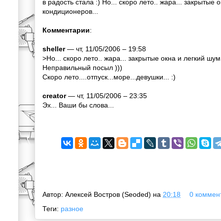
в радость стала :) Но... скоро лето.. жара... закрытые
кондиционеров...
Комментарии
:
sheller
— чт, 11/05/2006 – 19:58
>Но... скоро лето.. жара... закрытые окна и легкий шу
Неправильный посыл )))
Скоро лето....отпуск...море...девушки... :)
creator
— чт, 11/05/2006 – 23:35
Эх... Ваши бы слова...
Автор:
Алексей Востров (Seoded)
на
20:18
0 коммент
Теги:
разное