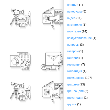
венгрия
(1)
венесуэла
(5)
видео
(11)
википедия
(1)
вконтакте
(14)
воздухоплавание
(1)
вопросы
(3)
газпром
(1)
гандбол
(1)
германия
(7)
голландия
(1)
государство
(197)
графика
(23)
гренландия
(2)
грокипедия
(1)
грузия
(1)