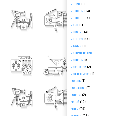
индия
(1)
интервью
(3)
интернет
(67)
иран
(11)
испания
(3)
история
(86)
италия
(1)
ихдемократия
(10)
ихнравы
(5)
ихсанкции
(2)
ихэкономика
(1)
казань
(1)
казахстан
(2)
канада
(2)
китай
(12)
книги
(59)
конкурс
(28)