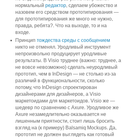
нормальный
редактор
, сделаем убожество и
назовем его средством прототипирования —
для прототипирования же много не нужно,
правда, ребята?. Что на выходе, то и на
входе.
Принцип
тождества среды с сообщением
никто не отменял. Уродливый инструмент
непроизвольно продуцирует уродливые
результаты. В Visio труднее (важно: труднее, а
не вовсе невозможно) сделать неуродливый
прототип, чем в InDesign — не столько из-за
различий в функциональности, сколько
потому, что InDesign спроектирован
дизайнерами для дизайнеров, а Visio
маркетоидами для маркетоидов. Visio же —
шедевр по сравнению с Axure. Уродливое же
Axure незамедлительно оказывается не
лишенным приятности, стоит лишь бросить
взгляд на (к примеру) Balsamiq Mockups. Да,
прототип не должен выглядеть как готовый