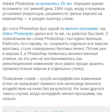
Adobe Photoshop
исполнилось 20 лет
. Хорошее время
вспомнить тот зимний день 1994 года, когда я впервые
установил (пиратскую, разумеется) третью версию на
компьютер — и увидел палитру слоев.
До этого Photoshop был одной из
многих программ
; так,
Aldus Photostyler
делал всё то же, но работал быстрее. С
появлением же слоев Photoshop стал единственным.
Работать по-старому, т.е. сохранять отдельно все версии
монтажа, стало совершенно бессмысленно. Потом уже,
в версии 5, в Photoshop появилась множественная
отмена, но это уже не воспринималось как
революционное изменение (все равно проще хранить
промежуточные версии в отдельных слоях).
Появление слоёв – сугубо интерфейсное изменение
(слои не оказывают прямого или непосредственного
воздействия на качество результата). Не знаю другого
такого случая, когда интерфейс менял программу так
сильно.