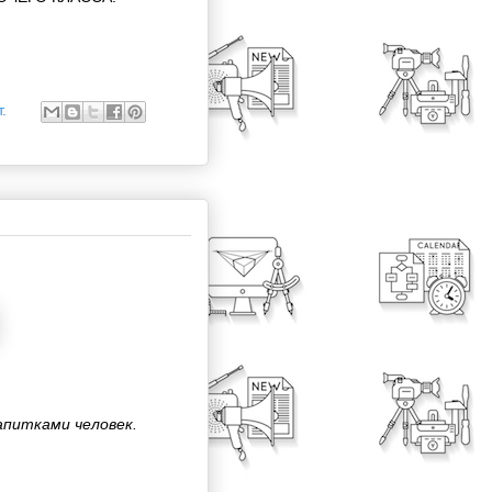
.
питками человек.