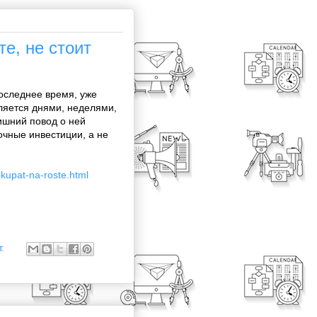
те, не стоит
оследнее время, уже
ляется днями, неделями,
лишний повод о ней
очные инвестиции, а не
okupat-na-roste.html
.