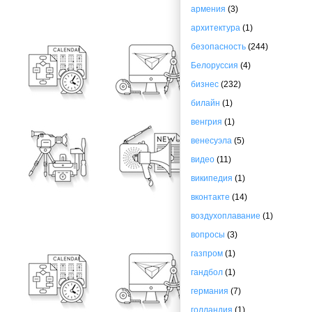
армения
(3)
архитектура
(1)
безопасность
(244)
Белоруссия
(4)
бизнес
(232)
билайн
(1)
венгрия
(1)
венесуэла
(5)
видео
(11)
википедия
(1)
вконтакте
(14)
воздухоплавание
(1)
вопросы
(3)
газпром
(1)
гандбол
(1)
германия
(7)
голландия
(1)