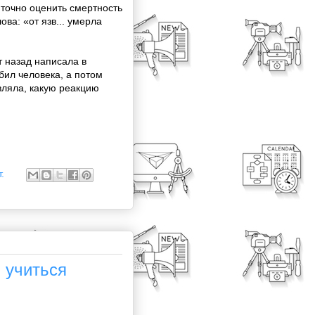
 точно оценить смертность
ва: «от язв... умерла
т назад написала в
бил человека, а потом
вляла, какую реакцию
.
 учиться