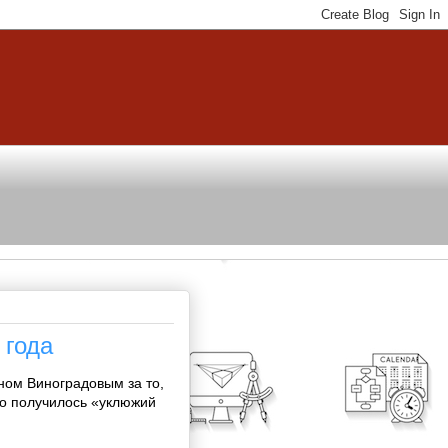
 года
ном Виноградовым за то,
то получилось «уклюжий