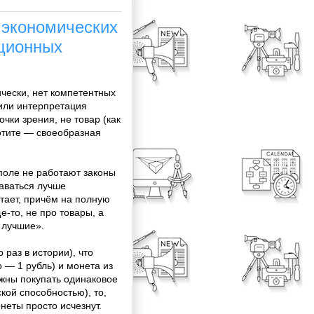
 экономических
ционных
ически, нет компетентных
или интерпретация
чки зрения, не товар (как
хотите — своеобразная
поле не работают законы
аваться лучше
отает, причём на полную
е-то, не про товары, а
 лучшие».
 раз в истории), что
 — 1 рубль) и монета из
лжны покупать одинаковое
кой способностью), то,
неты просто исчезнут.