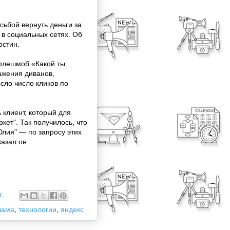
сьбой вернуть деньги за
в социальных сетях. Об
остин.
 флешмоб «Какой ты
ажения диванов,
осло число кликов по
 клиент, который для
ет". Так получилось, что
Юлия" — по запросу этих
казал он.
.
лама
,
технологии
,
яндекс