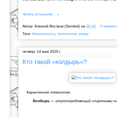
Читать остальное... »
Автор:
Алексей Востров (Seoded)
на
00:10
0 коммент
Теги:
безопасность
,
технологии
,
юмор
четверг, 14 мая 2020 г.
Кто такой «колдырь»?
Карантинная этимология.
Колдырь
— злоупотребляющий спиртными на