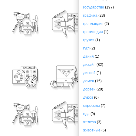
государство
(197)
графика
(23)
гренландия
(2)
грокипедия
(1)
грузия
(1)
гугл
(2)
дания
(1)
дизайн
(82)
дисней
(1)
домен
(15)
дорвеи
(20)
дуров
(6)
евросоюз
(7)
еда
(9)
железо
(3)
животные
(5)