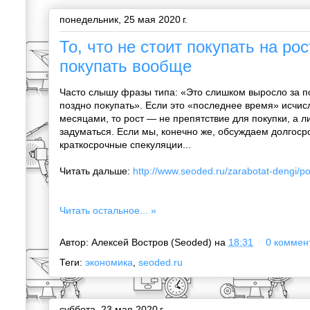
понедельник, 25 мая 2020 г.
То, что не стоит покупать на рос
покупать вообще
Часто слышу фразы типа: «Это слишком выросло за п
поздно покупать». Если это «последнее время» исчис
месяцами, то рост — не препятствие для покупки, а 
задуматься. Если мы, конечно же, обсуждаем долгоср
краткосрочные спекуляции...
Читать дальше:
http://www.seoded.ru/zarabotat-dengi/p
Читать остальное... »
Автор:
Алексей Востров (Seoded)
на
18:31
0 коммент
Теги:
экономика
,
seoded.ru
суббота, 23 мая 2020 г.