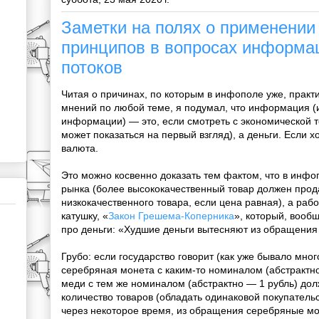
Заметки на полях о применении
принципов в вопросах информа
потоков
Читая о причинах, по которым в инфополе уже, практ
мнений по любой теме, я подумал, что информация (
информации) — это, если смотреть с экономической то
может показаться на первый взгляд), а деньги. Если 
валюта.
Это можно косвенно доказать тем фактом, что в инфо
рынка (более высококачественный товар должен прод
низкокачественного товара, если цена равная), а раб
катушку, «
Закон Грешема-Коперника
», который, вообщ
про деньги: «Худшие деньги вытесняют из обращения
Грубо: если государство говорит (как уже бывало много
серебряная монета с каким-то номиналом (абстрактно
меди с тем же номиналом (абстрактно — 1 рубль) до
количество товаров (обладать одинаковой покупательс
через некоторое время, из обращения серебряные мо