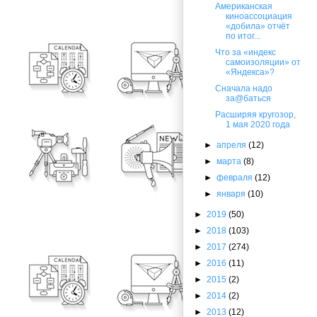
Американская
киноассоциация
«добила» отчёт
по итог...
Что за «индекс
самоизоляции» от
«Яндекса»?
Сначала надо
за@баться
Расширяя кругозор,
1 мая 2020 года
►
апреля
(12)
►
марта
(8)
►
февраля
(12)
►
января
(10)
►
2019
(50)
►
2018
(103)
►
2017
(274)
►
2016
(11)
►
2015
(2)
►
2014
(2)
►
2013
(12)