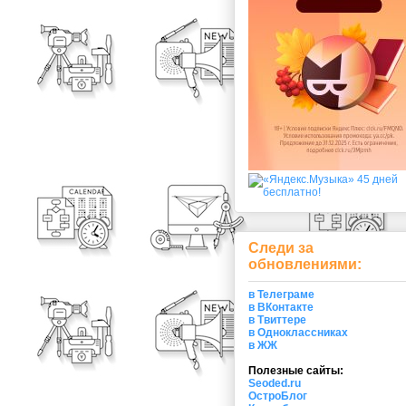
Следи за
обновлениями:
в Телеграме
в ВКонтакте
в Твиттере
в Одноклассниках
в ЖЖ
Полезные сайты:
Seoded.ru
ОстроБлог