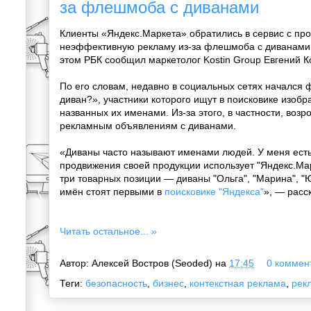
за флешмоба с диванами
Клиенты «Яндекс.Маркета» обратились в сервис с про
неэффективную рекламу из-за флешмоба с диванами 
этом РБК сообщил маркетолог Kostin Group Евгений К
По его словам, недавно в социальных сетях начался
диван?», участники которого ищут в поисковике изобр
названных их именами. Из-за этого, в частности, возр
рекламным объявлениям с диванами.
«Диваны часто называют именами людей. У меня есть
продвижения своей продукции использует "Яндекс.Марк
три товарных позиции — диваны "Ольга", "Марина", "
имён стоят первыми в
поисковике "Яндекса"
», — расс
Читать остальное... »
Автор:
Алексей Востров (Seoded)
на
17:45
0 коммент
Теги:
безопасность
,
бизнес
,
контекстная реклама
,
рек