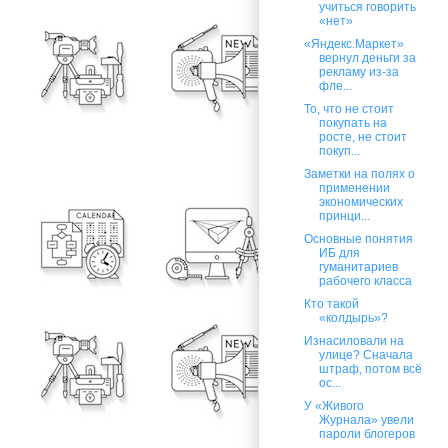
учиться говорить
«нет»
«Яндекс.Маркет»
вернул деньги за
рекламу из-за
фле...
То, что не стоит
покупать на
росте, не стоит
покуп...
Заметки на полях о
применении
экономических
принци...
Основные понятия
ИБ для
гуманитариев
рабочего класса
Кто такой
«колдырь»?
Изнасиловали на
улице? Сначала
штраф, потом всё
ос...
У «Живого
Журнала» увели
пароли блогеров