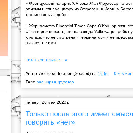
~ Французский историк XIV века Жан Фруассар не мог
от чумы и списал цифру из Откровения Иоанна Богосло
третья часть людей».
~ Журналистка Financial Times Сара ОʼКоннор пять ле
«Твиттере» новость, что на заводе Volkswagen робот у
клялась, что не смотрела «Терминатор» и не предста
вызовет её имя.
Читать остальное... »
Автор:
Алексей Востров (Seoded)
на
16:56
0 коммент
Теги:
расширяя кругозор
четверг, 28 мая 2020 г.
Только после этого имеет смысл
говорить «нет»