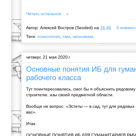
Читать остальное... »
Автор:
Алексей Востров (Seoded)
на
16:40
0 коммент
Теги:
психология
,
сми
,
экономика
четверг, 21 мая 2020 г.
Основные понятия ИБ для гума
рабочего класса
Тут поинтересовались, смог бы я объяснить рядовому
строителю, азы своей предметной области.
Вообще не вопрос. «Эстеты — в сад, тут для рядовых 
вас».
Итак.
ОСНОВНЫЕ ПОНЯТИЯ ИБ ДЛЯ ГУМАНИТАРИЕВ РАБ