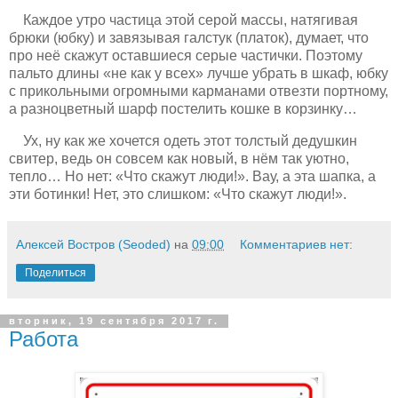
Каждое утро частица этой серой массы, натягивая
брюки (юбку) и завязывая галстук (платок), думает, что
про неё скажут оставшиеся серые частички. Поэтому
пальто длины «не как у всех» лучше убрать в шкаф, юбку
с прикольными огромными карманами отвезти портному,
а разноцветный шарф постелить кошке в корзинку…
Ух, ну как же хочется одеть этот толстый дедушкин
свитер, ведь он совсем как новый, в нём так уютно,
тепло… Но нет: «Что скажут люди!». Вау, а эта шапка, а
эти ботинки! Нет, это слишком: «Что скажут люди!».
Алексей Востров (Seoded)
на
09:00
Комментариев нет:
Поделиться
вторник, 19 сентября 2017 г.
Работа