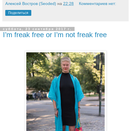
Алексей Востров (Seoded)
на
22:28
Комментариев нет:
Поделиться
суббота, 23 сентября 2017 г.
I’m freak free or I’m not freak free