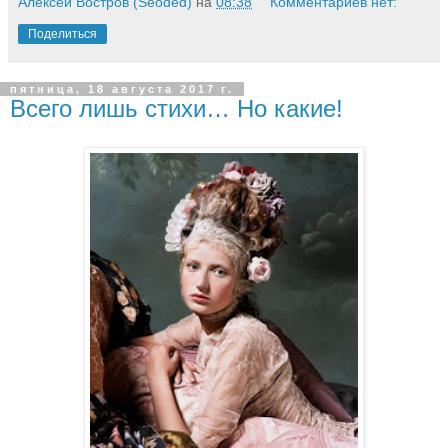
Алексей Востров (Seoded)
на
08:38
Комментариев нет:
Поделиться
пятница, 18 августа 2017 г.
Всего лишь стихи… Но какие!