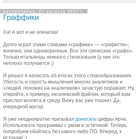
воскресенье, 27 августа 2017 г.
Граффики
Ха! А вот и не опечатка!
Долго играл этими словами «графики» — «графитти»;
конечно, они однокоренные. Все эти греческие «графо».
Только итальянцы немного стилизовали (у них это
неплохо получается ;)
И решил я написать об итогах этого словообразования.
Убогость и серость мышления многих аналитиков и
«людей, похожих на аналитиков» зачастую поражает. Ну,
откройте, к примеру, екселевский файлик, который вам
прислал коллега в среду. Вижу вас уже тошнит. Да,
очередной мусор.
Я уже неоднократно призывал
доносить
цифры ярче.
Использовать программы с умом и эстетикой. Теперь
попробуем обойтись без какого-либо ПО. Вперед, к
истокам! ;)