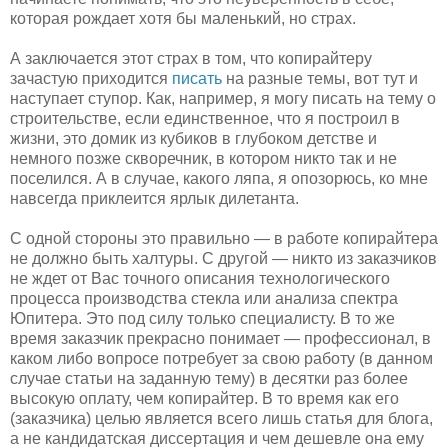
которая рождает хотя бы маленький, но страх.
А заключается этот страх в том, что копирайтеру
зачастую приходится
писать
на разные темы, вот тут и
наступает ступор. Как, например, я могу писать на тему о
строительстве, если единственное, что я построил в
жизни, это домик из кубиков в глубоком детстве и
немного позже скворечник, в котором никто так и не
поселился. А в случае, какого ляпа, я опозорюсь, ко мне
навсегда приклеится ярлык дилетанта.
С одной стороны это правильно — в работе копирайтера
не должно быть халтуры. С другой — никто из заказчиков
не ждет от Вас точного описания технологического
процесса производства стекла или анализа спектра
Юпитера. Это под силу только специалисту. В то же
время заказчик прекрасно понимает — профессионал, в
каком либо вопросе потребует за свою работу (в данном
случае статьи на заданную тему) в десятки раз более
высокую оплату, чем копирайтер. В то время как его
(заказчика) целью является всего лишь статья для блога,
а не кандидатская диссертация и чем дешевле она ему