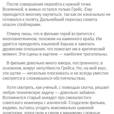
После совершения перелёта к нужной точке
Вселенной, в живых остался только Грейс. Ему
приходится многому научиться, так как он изначально не
готовился к полёту. Дальнейший пересказ сюжета
опасен спойлерами.
Отмечу лишь, что в фильме герой встретится с
инопланетянином, похожим на каменного краба. Им
удаётся преодолеть языковой барьер и завязать
дружеские отношения, что помогает им в критический
момент. Эти сцены в картине — наиболее трогательны.
В фильме довольно много юмора, построенного, в
основном, вокруг непутёвости Грейса. Но, на мой вкус,
эти шутки — несколько плосковаты и не всегда уместно
смотрятся в сложившихся обстоятельствах.
Хотя смотреть, как учёный, с помощью скотча, решает
любую техническую задачу — довольно забавно.
Вспомнился старый анекдот про смекалистого
советского инженера с изолентой. Создатели фильма,
видимо, пытаясь угодить максимально широкой
аудитории, упростили и свели к минимуму сложные