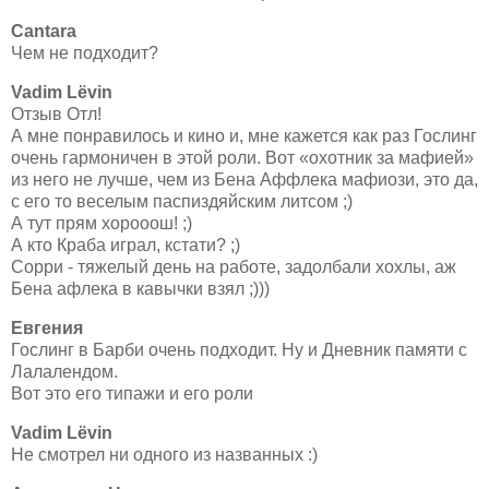
Cantara
Чем не подходит?
Vadim Lëvin
Отзыв Отл!
А мне понравилось и кино и, мне кажется как раз Гослинг
очень гармоничен в этой роли. Вот «охотник за мафией»
из него не лучше, чем из Бена Аффлека мафиози, это да,
с его то веселым паспиздяйским литсом ;)
А тут прям хорооош! ;)
А кто Краба играл, кстати? ;)
Сорри - тяжелый день на работе, задолбали хохлы, аж
Бена афлека в кавычки взял ;)))
Евгения
Гослинг в Барби очень подходит. Ну и Дневник памяти с
Лалалендом.
Вот это его типажи и его роли
Vadim Lëvin
Не смотрел ни одного из названных :)