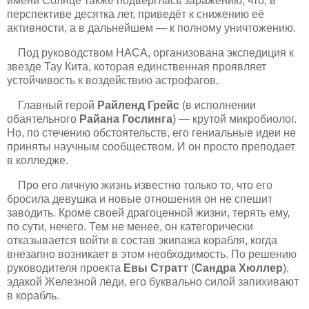
имени Солнце также подверглась заражению, что, в
перспективе десятка лет, приведёт к снижению её
активности, а в дальнейшем — к полному уничтожению.
Под руководством НАСА, организована экспедиция к
звезде Тау Кита, которая единственная проявляет
устойчивость к воздействию астрофагов.
Главный герой
Райленд Грейс
(в исполнении
обаятельного
Райана Гослинга
) — крутой микробиолог.
Но, по стечению обстоятельств, его гениальные идеи не
приняты научным сообществом. И он просто преподает
в колледже.
Про его личную жизнь известно только то, что его
бросила девушка и новые отношения он не спешит
заводить. Кроме своей драгоценной жизни, терять ему,
по сути, нечего. Тем не менее, он категорически
отказывается войти в состав экипажа корабля, когда
внезапно возникает в этом необходимость. По решению
руководителя проекта
Евы Стратт
(
Сандра Хюллер
),
эдакой Железной леди, его буквально силой запихивают
в корабль.