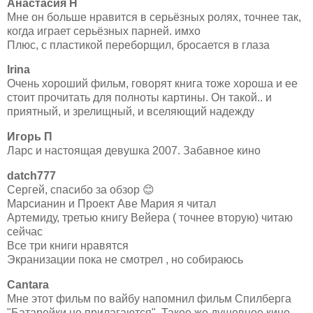
Анастасия Н
Мне он больше нравится в серьёзных ролях, точнее так,
когда играет серьёзных парней. имхо
Плюс, с пластикой переборщил, бросается в глаза
Irina
Очень хороший фильм, говорят книга тоже хороша и ее
стоит прочитать для полноты картины. Он такой.. и
приятный, и зрелищный, и вселяющий надежду
Игорь П
Ларс и настоящая девушка 2007. Забавное кино
datch777
Сергей, спасибо за обзор 😊
Марсианин и Проект Аве Мария я читал
Артемиду, третью книгу Вейера ( точнее вторую) читаю
сейчас
Все три книги нравятся
Экранизации пока не смотрел , но собираюсь
Cantara
Мне этот фильм по вайбу напомнил фильм Спилберга
"Батарейки не прилагаются". Такое же душевное кино.