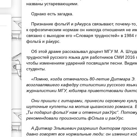
названы устаревающими.
Однако есть загадка.
Признание фольгИ и рАкурса связывают, почему-то,
к орфоэпическим нормам он никогда отношения не им
связано с выходом его «Словаря трудностей» в 1984 г
фольга́ и ра́курс.
Об этой драме рассказывал доцент МГУ М. А. Штуди
трудностей русского языка для работников СМИ 2016 г
чтобы изменениям ударений посвящали песни. Видимо
студенты.
«Помню, когда отмечалось 80-летие Дитмара Э.
возглавлявшего кафедру стилистики русского язы
журналистики МГУ, юбиляра приветствовали дикто
Они пришли с гитарами, принесли огромную куклу
шуточные куплеты на мотив цыганского романса. В
„Ты подарил фольгУ нам и отменил ракУрс“. Потому
рекомендовали произносить фОльга и ракУрс.
А Дитмар Эльяшевич разрешил дикторам произно
давно говорят все нормальные люди: он изменил ко