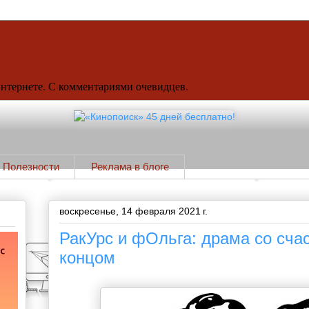
Интернете. С комментариями очевидцев.
Полезности
Реклама в блоге
воскресенье, 14 февраля 2021 г.
РакУрс и фОльга: драма со сча
концом