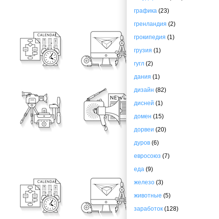
графика
(23)
гренландия
(2)
грокипедия
(1)
грузия
(1)
гугл
(2)
дания
(1)
дизайн
(82)
дисней
(1)
домен
(15)
дорвеи
(20)
дуров
(6)
евросоюз
(7)
еда
(9)
железо
(3)
животные
(5)
заработок
(128)