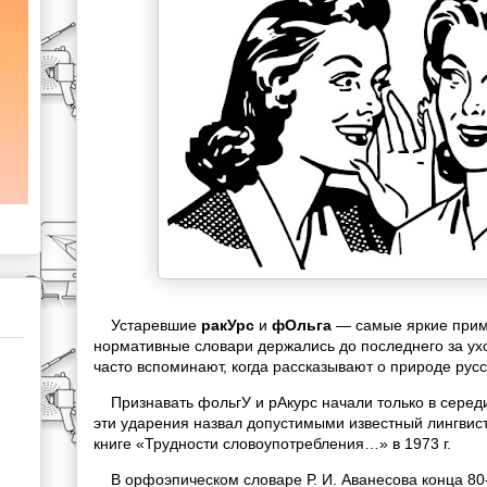
Устаревшие
ракУрс
и
фОльга
— самые яркие приме
нормативные словари держались до последнего за ух
часто вспоминают, когда рассказывают о природе русс
Признавать фольгУ и рАкурс начали только в середи
эти ударения назвал допустимыми известный лингвист 
книге «Трудности словоупотребления…» в 1973 г.
В орфоэпическом словаре Р. И. Аванесова конца 80