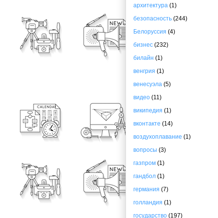
архитектура
(1)
безопасность
(244)
Белоруссия
(4)
бизнес
(232)
билайн
(1)
венгрия
(1)
венесуэла
(5)
видео
(11)
википедия
(1)
вконтакте
(14)
воздухоплавание
(1)
вопросы
(3)
газпром
(1)
гандбол
(1)
германия
(7)
голландия
(1)
государство
(197)