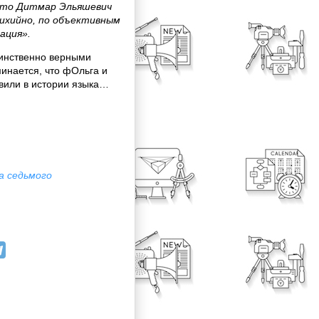
что Дитмар Эльяшевич
тихийно, по объективным
ация».
инственно верными
минается, что фОльга и
авили в истории языка…
а седьмого