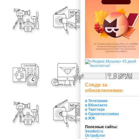
Следи за
обновлениями:
в Телеграме
в ВКонтакте
в Твиттере
в Одноклассниках
в ЖЖ
Полезные сайты:
Seoded.ru
ОстроБлог