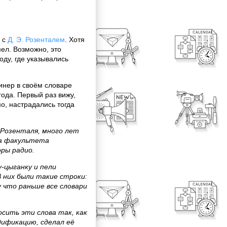
 с
Д. Э. Розенталем
. Хотя
ел. Возможно, это
оду, где указывались
нер в своём словаре
ода. Первый раз вижу,
, настрадались тогда
 Розенталя, много лет
ка факультета
ры радио.
-цыганку и пели
 них были такие строки:
 что раньше все словари
сить эти слова так, как
дификацию, сделал её