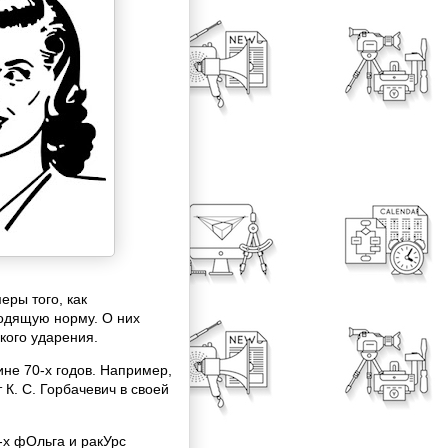
ры того, как
одящую норму. О них
кого ударения.
не 70-х годов. Например,
К. С. Горбачевич в своей
-х фОльга и ракУрс