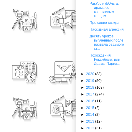
РакУрс и фОльга:
драма со
счастливым
концом
Про слово «ведь»
Пассивная агрессия
Десять уроков,
выученных после
развала седьмого
ст...
Похождения
Рокамболя, или
Драмы Парижа
►
2020
(88)
►
2019
(50)
►
2018
(103)
►
2017
(274)
►
2016
(11)
►
2015
(2)
►
2014
(2)
►
2013
(12)
►
2012
(31)