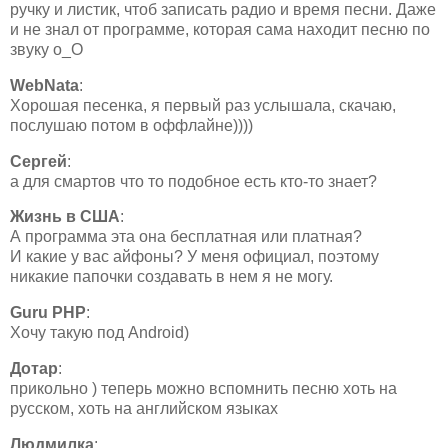
ручку и листик, чтоб записать радио и время песни. Даже
и не знал от программе, которая сама находит песню по
звуку о_О
WebNata
:
Хорошая песенка, я первый раз услышала, скачаю,
послушаю потом в оффлайне))))
Сергей
:
а для смартов что то подобное есть кто-то знает?
Жизнь в США
:
А программа эта она бесплатная или платная?
И какие у вас айфоны? У меня официал, поэтому
никакие папочки создавать в нем я не могу.
Guru PHP
:
Хочу такую под Android)
Дотар
:
прикольно ) теперь можно вспомнить песню хоть на
русском, хоть на английском языках
Людмилка
: