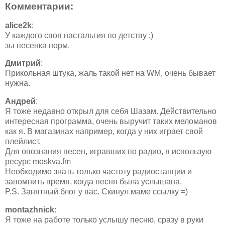
Комментарии:
alice2k
:
У каждого своя настальгия по детству ;)
зы песенка норм.
Дмитрий
:
Прикольная штука, жаль такой нет на WM, очень бывает
нужна.
Андрей
:
Я тоже недавно открыл для себя Шазам. Действительно
интересная программа, очень выручит таких меломанов
как я. В магазинах например, когда у них играет свой
плейлист.
Для опознания песен, игравших по радио, я использую
ресурс moskva.fm
Необходимо знать только частоту радиостанции и
запомнить время, когда песня была услышана.
P.S. Занятный блог у вас. Скинул маме ссылку =)
montazhnick
:
Я тоже на работе только услышу песню, сразу в руки