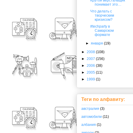
Крутой верстальщик
понимает это…
Что делать с
творческим
кризисом?
#techparty в
Самарском
формате
►
января
(19)
►
2008
(108)
►
2007
(156)
►
2006
(38)
►
2005
(11)
►
1999
(1)
Теги по алфавиту:
австралия
(3)
автомобили
(11)
албания
(1)
амазон
(2)