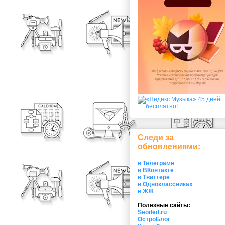
Следи за
обновлениями:
в Телеграме
в ВКонтакте
в Твиттере
в Одноклассниках
в ЖЖ
Полезные сайты:
Seoded.ru
ОстроБлог