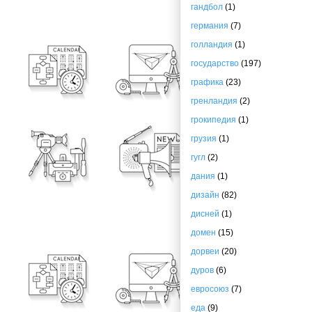
гандбол
(1)
германия
(7)
голландия
(1)
государство
(197)
графика
(23)
гренландия
(2)
грокипедия
(1)
грузия
(1)
гугл
(2)
дания
(1)
дизайн
(82)
дисней
(1)
домен
(15)
дорвеи
(20)
дуров
(6)
евросоюз
(7)
еда
(9)