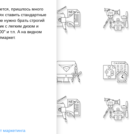
ается, пришлось много
х ставить стандартные
ле нужно брать строгий
тик с легким дизом и
0″ и т.п. А на видном
тмаркет.
т маркетинга