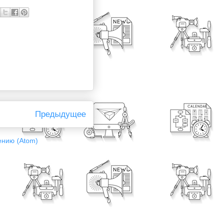
Предыдущее
ению (Atom)