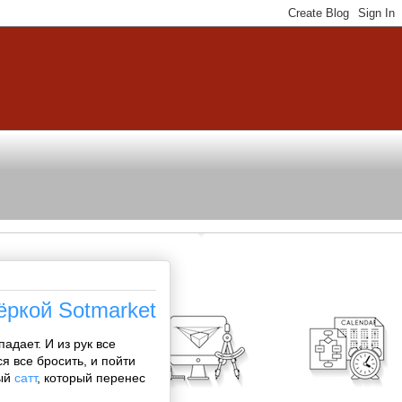
ёркой Sotmarket
падает. И из рук все
я все бросить, и пойти
рый
сатт
, который перенес