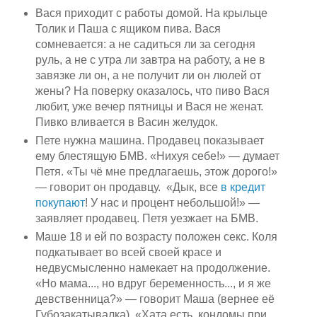
Вася приходит с работы домой. На крыльце
Толик и Паша с ящиком пива. Вася
сомневается: а не садиться ли за сегодня
руль, а не с утра ли завтра на работу, а не в
завязке ли он, а не получит ли он люлей от
жены? На поверку оказалось, что пиво Вася
любит, уже вечер пятницы и Вася не женат.
Пивко вливается в Васин желудок.
Пете нужна машина. Продавец показывает
ему блестящую БМВ. «Нихуя себе!» — думает
Петя. «Ты чё мне предлагаешь, этож дорого!»
— говорит он продавцу. «Дык, все
в кредит
покупают
! У нас и процент небольшой!» —
заявляет продавец. Петя уезжает на БМВ.
Маше 18 и ей по возрасту положен секс. Коля
подкатывает во всей своей красе и
недвусмысленно намекает на продолжение.
«Но мама..., но вдруг беременность..., и я же
девственница?» — говорит Маша (вернее её
Губозакатывалка). «Хата есть, кондомы при