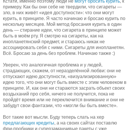
Кстати, именно поэтому люди не
могут бросить курить
, к
примеру. Как бы они себе не твердили, что сигареты —
зло, в них живёт «идея доступности»: что они могут
курить, в принципе. Я часто начинаю и бросаю курить по
нескольку месяцев. Мой метод бросания курить в один
день — стирание идеи, что сигарета в принципе может
быть в моём рту. Я смотрю на сигареты, как на
инопланетянский предмет, и стараюсь никак не
ассоциировать себя с ними. Сигареты для инопланетян.
Всё. Бросаю за день без проблем. Начинаю также :)
Уверен, что аналогичная проблема и у людей,
страдающих, скажем, от неразделённой любви: они не
отпускают идею доступности, «визуализированную»
идею того, что они могут быть вместе с этим человеком в
принципе. И, как они ни стараются засрать объект своих
воздыханий про себя, ничего не получится, пока не
пройдёт время или не переключится внимание и они не
забудут свои фантазии, что «могли бы быть вместе».
Вот такие вот мысли. Буду теперь слать на хер
предлагающих кредиты
, а на своих сайтах поставлю
фри-пробники и суперзаманчивые пакеты с уже