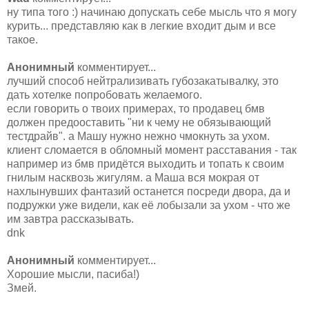
ну типа того :) начинаю допускать себе мысль что я могу
курить... представляю как в легкие входит дым и все
такое.
Анонимный
комментирует...
лучший способ нейтрализивать губозакатывалку, это
дать хотелке попробовать желаемого.
если говорить о твоих примерах, то продавец бмв
должен предооставить "ни к чему не обязывающий
тестдрайв". а Машу нужно нежно чмокнуть за ухом.
клиент сломается в обломный момент расставания - так
например из бмв придётся выходить и топать к своим
гнилым насквозь жигулям. а Маша вся мокрая от
нахлынувших фантазий останется посреди двора, да и
подружки уже видели, как её лобызали за ухом - что же
им завтра рассказывать.
dnk
Анонимный
комментирует...
Хорошие мысли, пасиба!)
Змей.