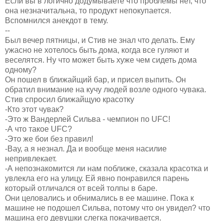
Если вы в логично додумываете что проблемы нет, что
она незначитальна, то продукт непокупается.
Вспомнился анекдот в тему.
--
Был вечер пятницы, и Стив не знал что делать. Ему
ужасно не хотелось быть дома, когда все гуляют и
веселятся. Ну что может быть хуже чем сидеть дома
одному?
Он пошел в ближайщий бар, и присел выпить. Он
обратил внимание на кучу людей возле одного чувака.
Стив спросил ближайщую красотку
-Кто этот чувак?
-Это ж Вандерлей Сильва - чемпион по UFC!
-А что такое UFC?
-Это же бои без правил!
-Вау, а я незнал. Да и вообще меня насилие
непривлекает.
-А непознакомится ли нам поближе, сказала красотка и
увлекла его на улицу. Ей явно понравился парень
который отличался от всей толпы в баре.
Они целовались и обнимались в ее машине. Пока к
машине не подошел Сильва, потому что он увидел? что
машина его девушки слегка покачивается.