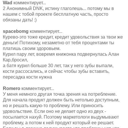
Wad
комментирует...
2 Анонимный DNK, истину глаголешь... потому мы в
нашем с тобой проекте бесплатную часть, просто
обязаны дать! :)
spacebomg
комментирует...
Курево-это тоже кредит, кредит удовольствия за твои же
деньги! Потихому, незаметно от тебя процентами ты
платишь своим здоровьем.
Курил пару лет, вовремя книжонка подвернулась Алан
Кар,бросил,
а батя курил больше 30 лет, так у него зубы выпали,
кости рассосались, и сейчас чтобы зубы вставить,
пересадка кости нужна
Romero
комментирует...
У меня немного другая точка зрения на потребление.
Для начала продукт должен быть нетолько доступным,
но и решать какую-то проблему. Или приносить
удовольствие. Если оно не делает одно из двух -
посылается нахуй. Поэтому маркетологи выдумывают
проблему, а потом к ней продукт который ее решает.