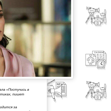
ала «Постучись в
котиках, пишет
ходится за