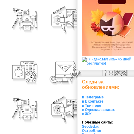
Следи за
обновлениями:
в Телеграме
в ВКонтакте
в Твиттере
в Одноклассниках
в ЖЖ
Полезные сайты:
Seoded.ru
ОстроБлог