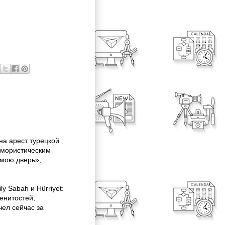
на арест турецкой
 юмористическим
 мою дверь»,
y Sabah и Hürriyet:
енитостей,
чел сейчас за