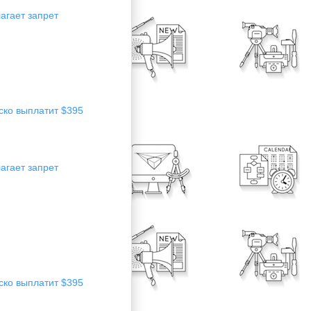
агает запрет
ско выплатит $395
агает запрет
ско выплатит $395