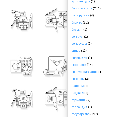
архитектура
(1)
безопасность
(244)
Белоруссия
(4)
бизнес
(232)
билайн
(1)
венгрия
(1)
венесуэла
(5)
видео
(11)
википедия
(1)
вконтакте
(14)
воздухоплавание
(1)
вопросы
(3)
газпром
(1)
гандбол
(1)
германия
(7)
голландия
(1)
государство
(197)