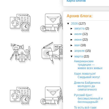
Карта блогов
Архив блога:
▼
2026
(127)
►
августа
(2)
►
июля
(12)
►
июня
(22)
►
мая
(18)
►
апреля
(15)
▼
марта
(22)
Американские
традиции —
живее всех живых
Харе ломаться!
Скидывай жопу!
Довела Байдениха
молодого да
симпатичного
Русский бунт:
бессмысленный и
беспощадный!
То есть всё-таки