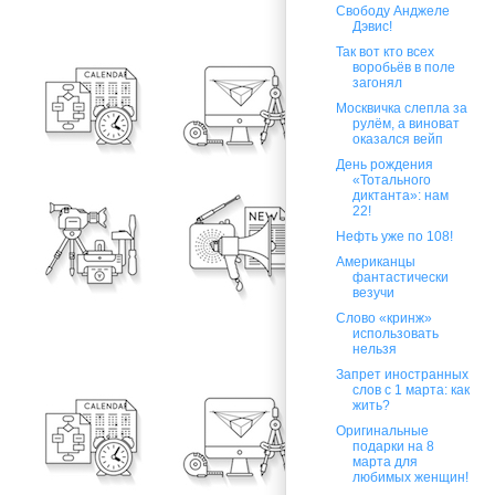
Свободу Анджеле
Дэвис!
Так вот кто всех
воробьёв в поле
загонял
Москвичка слепла за
рулём, а виноват
оказался вейп
День рождения
«Тотального
диктанта»: нам
22!
Нефть уже по 108!
Американцы
фантастически
везучи
Слово «кринж»
использовать
нельзя
Запрет иностранных
слов с 1 марта: как
жить?
Оригинальные
подарки на 8
марта для
любимых женщин!