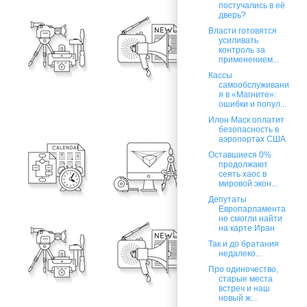
постучались в её
дверь?
Власти готовятся
усиливать
контроль за
применением...
Кассы
самообслуживани
я в «Магните»:
ошибки и попул...
Илон Маск оплатит
безопасность в
аэропортах США
Оставшиеся 0%
продолжают
сеять хаос в
мировой экон...
Депутаты
Европарламента
не смогли найти
на карте Иран
Так и до братания
недалеко...
Про одиночество,
старые места
встреч и наш
новый ж...