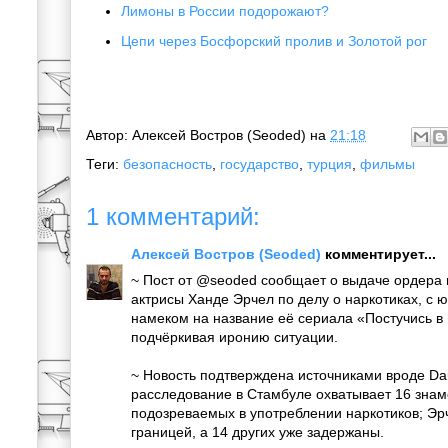
Лимоны в России подорожают?
Цепи через Босфорский пролив и Золотой рог
Автор:
Алексей Востров (Seoded)
на
21:18
Теги:
безопасность
,
государство
,
турция
,
фильмы
1 комментарий:
Алексей Востров (Seoded)
комментирует...
~ Пост от @seoded сообщает о выдаче ордера 
актрисы Ханде Эрчел по делу о наркотиках, с
намеком на название её сериала «Постучись в
подчёркивая иронию ситуации.
~ Новость подтверждена источниками вроде Dail
расследование в Стамбуле охватывает 16 знам
подозреваемых в употреблении наркотиков; Эр
границей, а 14 других уже задержаны.