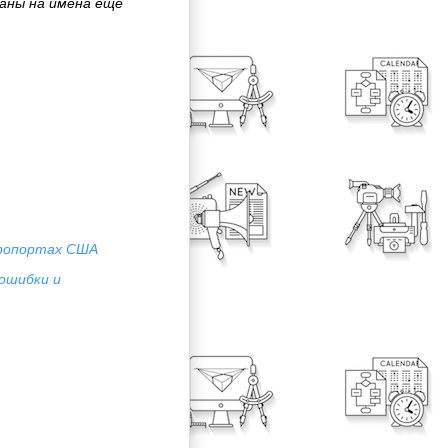
даны на имена ещё
эропортах США
ошибки и