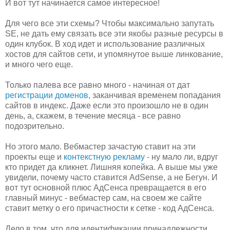
И вот тут начинается самое интересное!
Для чего все эти схемы? Чтобы максимально запутать
SE, не дать ему связать все эти якобы разные ресурсы в
один клубок. В ход идет и использование различных
хостов для сайтов сети, и упомянутое выше линкование,
и много чего еще.
Только палева все равно много - начиная от дат
регистрации доменов
, заканчивая временем попадания
сайтов в индекс. Даже если это произошло не в один
день, а, скажем, в течение месяца - все равно
подозрительно.
Но этого мало. Вебмастер зачастую ставит на эти
проекты еще и
контекстную рекламу
- ну мало ли, вдруг
кто придет да кликнет. Лишняя копейка. А выше мы уже
увидели, почему часто ставится AdSense, а не Бегун. И
вот тут основной плюс АдСенса превращается в его
главный минус - вебмастер сам, на своем же сайте
ставит метку о его причастности к сетке - код АдСенса.
Дело в том, что для идентификации принадлежности