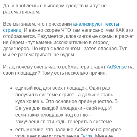
Да, и проблемы с выводом средств мы тут не
рассматриваем.
Все мы знаем, что поисковики
анализируют тексты
страниц
. И важно скорее ЧТО там написано, чем КАК это
отображается. Разумеется, клоакинговые схемы в расчет
не берем - тут камень исключительно в огород
дезигнеров. Но игра с клоакингом - затея опасная. Тут
мы ее рассматривать не будем.
Итак, почему очень часто вебмастера ставят
AdSense
на
свои площадки? Тому есть несколько причин:
единый код для всех площадок. Один раз
получил в системе скрипт - а дальше ставь
куда хочешь. Это основное преимущество. В
Бегуне для каждой площадки - свой код. И
если таких площадок под сотню -
замучаешься эти коды генерить в системе.
есть мнение, что наличие AdSense на ресурсе
улучшает к нему отношение
Гугла
. Мнение