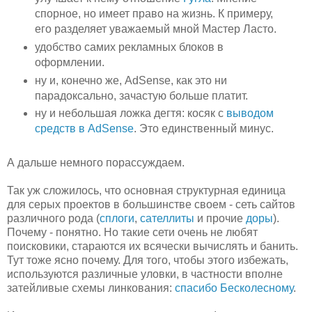
спорное, но имеет право на жизнь. К примеру,
его разделяет уважаемый мной Мастер Ласто.
удобство самих рекламных блоков в
оформлении.
ну и, конечно же, AdSense, как это ни
парадоксально, зачастую больше платит.
ну и небольшая ложка дегтя: косяк с
выводом
средств в AdSense
. Это единственный минус.
А дальше немного порассуждаем.
Так уж сложилось, что основная структурная единица
для серых проектов в большинстве своем - сеть сайтов
различного рода (
сплоги
,
сателлиты
и прочие
доры
).
Почему - понятно. Но такие сети очень не любят
поисковики, стараются их всячески вычислять и банить.
Тут тоже ясно почему. Для того, чтобы этого избежать,
используются различные уловки, в частности вполне
затейливые схемы линкования:
спасибо Бесколесному
.