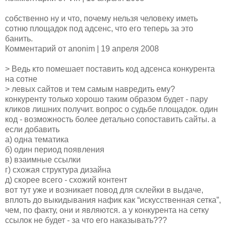
собственно ну и что, почему нельзя человеку иметь
сотню площадок под адсенс, что его теперь за это
банить.
Комментарий от anonim | 19 апреля 2008
> Ведь кто помешает поставить код адсенса конкурента
на сотне
> левых сайтов и тем самым навредить ему?
конкуренту только хорошо таким образом будет - пару
кликов лишних получит. вопрос о судьбе площадок. один
код - возможность более детально сопоставить сайты. а
если добавить
а) одна тематика
б) один период появления
в) взаимные ссылки
г) схожая структура дизайна
д) скорее всего - схожий контент
вот тут уже и возникает повод для склейки в выдаче,
вплоть до выкидывания нафик как “искусственная сетка”,
чем, по факту, они и являются. а у конкурента на сетку
ссылок не будет - за что его наказывать???