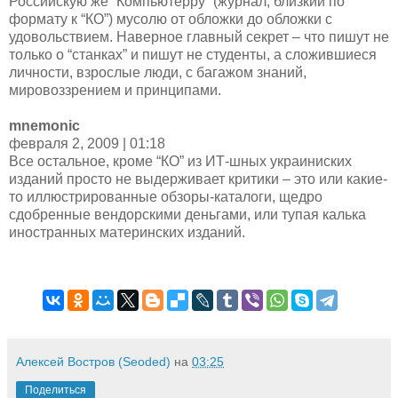
Российскую же “Компьютерру” (журнал, близкий по
формату к “КО”) мусолю от обложки до обложки с
удовольствием. Наверное главный секрет – что пишут не
только о “станках” и пишут не студенты, а сложившиеся
личности, взрослые люди, с багажом знаний,
мировоззрением и принципами.
mnemonic
февраля 2, 2009 | 01:18
Все остальное, кроме “КО” из ИТ-шных украиниских
изданий просто не выдерживает критики – это или какие-
то иллюстрированные обзоры-каталоги, щедро
сдобренные вендорскими деньгами, или тупая калька
иностранных материнских изданий.
Алексей Востров (Seoded)
на
03:25
Поделиться