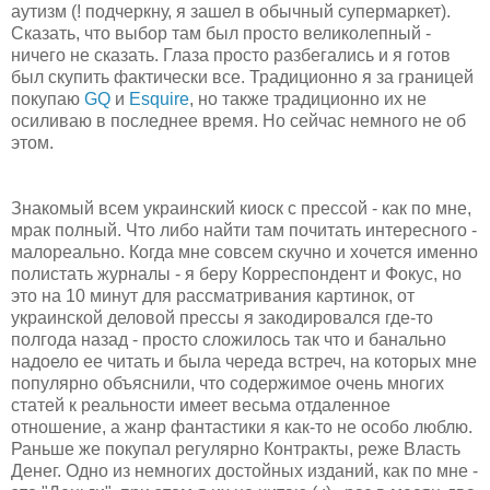
аутизм (! подчеркну, я зашел в обычный супермаркет).
Сказать, что выбор там был просто великолепный -
ничего не сказать. Глаза просто разбегались и я готов
был скупить фактически все. Традиционно я за границей
покупаю
GQ
и
Esquire
, но также традиционно их не
осиливаю в последнее время. Но сейчас немного не об
этом.
Знакомый всем украинский киоск с прессой - как по мне,
мрак полный. Что либо найти там почитать интересного -
малореально. Когда мне совсем скучно и хочется именно
полистать журналы - я беру Корреспондент и Фокус, но
это на 10 минут для рассматривания картинок, от
украинской деловой прессы я закодировался где-то
полгода назад - просто сложилось так что и банально
надоело ее читать и была череда встреч, на которых мне
популярно объяснили, что содержимое очень многих
статей к реальности имеет весьма отдаленное
отношение, а жанр фантастики я как-то не особо люблю.
Раньше же покупал регулярно Контракты, реже Власть
Денег. Одно из немногих достойных изданий, как по мне -