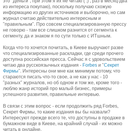
это "Деньги", при этом я их не читаю ( :) , раз в месяц-два
из интереса покупаю), поскольку получаю схожую
информацию из других источников и выборочно, но сам
журнал считаю действительно интересным и
"правильным". Про совсем специализированную прессу
не говорю - там все слишком разнится от сегмента к
сегменту, да и знаком я по сути только с ИТшным.
Когда что-то хочется почитать, в Киеве выручают разве
что специализированные раскладки, где среди прочего
доступна российская пресса. Сейчас я с удовольствием
читаю два русскоязычных издания -
Forbes
и "
Секрет
Фирмы
". Интересны они мне как минимум потому, что
стараются писать что-то свое, а не как у нас - 10
"разных" журналов, но об одном и том же, кроме того -
люблю жанр историй про малый бизнес, примеры
успешного развития, правильные интервью.
В связи с этим вопрос - если продолжить ряд Forbes,
Секрет Фирмы, то какие издания вы бы назвали?
Интересуют прежде всего те, что доступны в продаже в
бумажном виде в Киеве, на крайний случай - их можно
читать в онлайне.