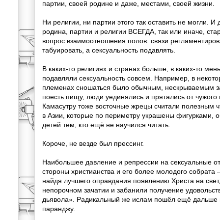
партии, своей родине и даже, местами, своей жизни.
Ни религии, ни партии этого так оставить не могли. И
родина, партии и религии ВСЕГДА, так или иначе, ста
вопрос взаимоотношения полов: связи регламентиров
табуировать, а сексуальность подавлять.
В каких-то религиях и странах больше, в каких-то мен
подавляли сексуальность совсем. Например, в некот
племенах сношаться было обычным, нескрываемым за
поесть пищу, люди уединялись и прятались от чужого 
Камасутру тоже восточные жрецы считали полезным ч
в Азии, которые по периметру украшены фигурками, 
детей тем, кто ещё не научился читать.
Короче, не везде был прессинг.
Наибольшее давление и репрессии на сексуальные о
стороны христианства и его более молодого собрата 
найдя лучшего оправдания появлению Христа на свет
непорочном зачатии и забанили получение удовольств
дьявола». Радикальный же ислам пошёл ещё дальше и
паранджу.