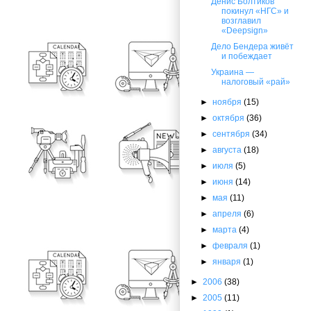
Денис Болтиков
покинул «НГС» и
возглавил
«Deepsign»
Дело Бендера живёт
и побеждает
Украина —
налоговый «рай»
►
ноября
(15)
►
октября
(36)
►
сентября
(34)
►
августа
(18)
►
июля
(5)
►
июня
(14)
►
мая
(11)
►
апреля
(6)
►
марта
(4)
►
февраля
(1)
►
января
(1)
►
2006
(38)
►
2005
(11)