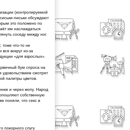
лизации (контролируемой
 сиськи-письки обсуждают
торым это положено по
даёт им наслаждаться
януть соседу между ног.
 тоже что-то не
 вся вокруг из-за
дукции «для взрослых».
ервичный бум спроса на
м удовольствием смотрят
ной палитры цветов.
ринке и через жопу. Народ
е опошляют собственную
же поняли, что секс в
го покорного слугу