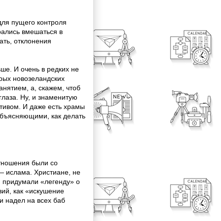
 для пущего контроля
рались вмешаться в
ать, отклонения
ьше. И очень в редких не
орых новозеландских
нятием, а, скажем, чтоб
глаза. Ну, и знаменитую
тивом. И даже есть храмы
объясняющими, как делать
тношения были со
— ислама. Христиане, не
, придумали «легенду» о
ий, как «искушение
 надел на всех баб