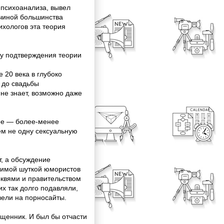
 психоанализа, вывел
ичиной большинства
ихологов эта теория
ижу подтверждения теории
 20 века в глубоко
 до свадьбы
 не знает, возможно даже
ре — более-менее
м не одну сексуальную
т, а обсуждение
бимой шуткой юмористов
рквями и правительством
их так долго подавляли,
 вели на порносайты.
щенник. И был бы отчасти