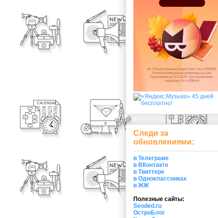
Следи за
обновлениями:
в Телеграме
в ВКонтакте
в Твиттере
в Одноклассниках
в ЖЖ
Полезные сайты:
Seoded.ru
ОстроБлог