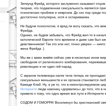
Зигмунд Фрейд, которого заслуженно называют отцом
теорию, что подавленная сексуальность является пр
психических проблем и неврозов. До сих пор среди пс
достаточно популярна, хотя и оспариваема.
Не будучи психологом, я вряд ли могу сказать, что в
Фрейда.
Однако, не будем забывать, что Фрейд жил-то в начале
католической Европе того времени и даже сам был аж
девственником! Так это или нет, точно уверен — никто
жена Фрейда :)
Мы же с вами живём сейчас уже в несколько ином ми
свободном от религиозного зомбирования, переживше
революцию и не один гей-парад.
С экранов телевизора нагие тела теперь не пропадаю
сексуальных меньшинств и их органов становится лю
Камеди Клаб. Ну, а уж то, что в неконтролируемом це
Интернете
люди наконец «дорвались» до того, что в н
привело к тому, что одно время все пути в Интернете
СОДОМ И ГОМОРРА! Воскликнул бы христианский свя