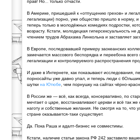
прав! Но... только отчасти.
В Америке, пришедшей к «отпущению грехов» и лега
легализации) порно, уже общество пришло в норму, и
теперь только в молодёжных комедиях подростки, ко
возрасту. Кстати, молодецкая гиперсексуальность не 
чтением трудов Абрахама Линкольна и заставляет загл
В Европе, последовавшей примеру заокеанских коллег,
замечается массового беспорядка и переебона всего и
легализации и контролируемого распространения про
И даже в Интернете, как показывают исследования, п
порносайты уже давно упал, и теперь люди с бОльши
шутки
на Ютюбе
, чем порнушку на сайтах чёрно-крас
В России же — всё, как всегда, консервативно, по ста
мечтает о царе, восстанавливают церкви и всё так ж
наготу и собственные желания. Не смотря на то, что у
стране оказывается-таки существует.
Да. Пока Раша и адалт-бизнес не совместимы.
Кстати, наличие статьи закона РФ 242 заставило ваше