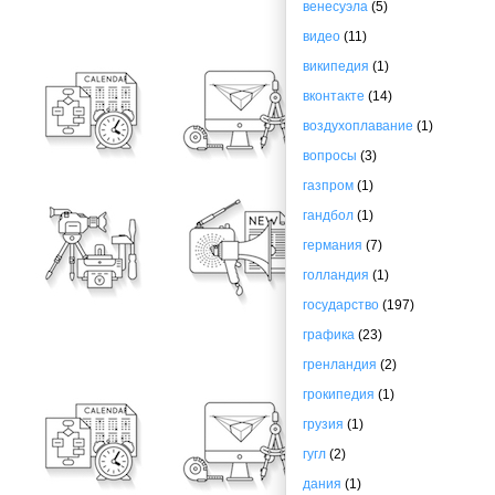
венесуэла
(5)
видео
(11)
википедия
(1)
вконтакте
(14)
воздухоплавание
(1)
вопросы
(3)
газпром
(1)
гандбол
(1)
германия
(7)
голландия
(1)
государство
(197)
графика
(23)
гренландия
(2)
грокипедия
(1)
грузия
(1)
гугл
(2)
дания
(1)