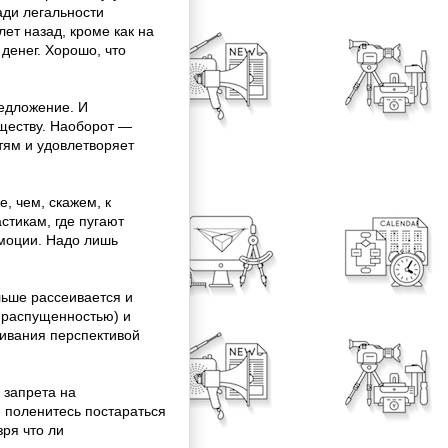
ади легальности
лет назад, кроме как на
денег. Хорошо, что
редложение. И
ществу. Наоборот —
тям и удовлетворяет
, чем, скажем, к
астикам, где пугают
моции. Надо лишь
льше рассеивается и
с распущенностью) и
ивания перспективой
 запрета на
 поленитесь постараться
зря что ли