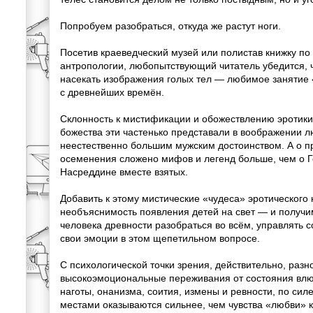
Попробуем разобраться, откуда же растут ноги.
Посетив краеведческий музей или полистав книжку по
антропологии, любопытствующий читатель убедится, ч
насекать изображения голых тел — любимое занятие
с древнейших времён.
Склонность к мистификации и обожествлению эротики 
божества эти частенько представали в воображении л
неестественно большим мужским достоинством. А о 
осеменения сложено мифов и легенд больше, чем о Г
Насреддине вместе взятых.
Добавить к этому мистические «чудеса» эротического
необъяснимость появления детей на свет — и получ
человека древности разобраться во всём, управлять с
свои эмоции в этом щепетильном вопросе.
С психологической точки зрения, действительно, раз
высокоэмоциональные переживания от состояния влю
наготы, онанизма, соития, измены и ревности, по сил
местами оказываются сильнее, чем чувства «любви» к