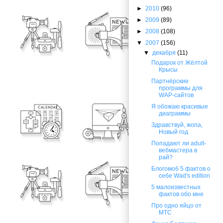
►
2010
(96)
►
2009
(89)
►
2008
(108)
▼
2007
(156)
▼
декабря
(11)
Подарок от Жёлтой
Крысы
Партнёрские
программы для
WAP-сайтов
Я обожаю красивые
диаграммы
Здравствуй, жопа,
Новый год
Попадают ли adult-
вебмастера в
рай?
Блогомоб 5 фактов о
себе Wad's edition
5 малоизвестных
фактов обо мне
Про одно яйцо от
МТС