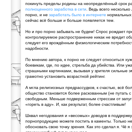
покинуть пределы родины на неопределённый срок р
полноценного заработка в сети
. Ведь всего несколько 
порно, и не
заработать было в интернете
нормальных 
сейчас всё больше и больше появляется тем.
Но и про порно забывать не будем! Спрос рождает п
контролируемое распространение никак не вредит об
следует его врождённым физиологическим потребнос
надобности.
По мнению автора, к порно не следует относиться хуже
боевикам, где, по идее, стрельба да убийства. Или уж
страшными картинками, вызывая у зрителя сильные э
грамотно установить возрастной рейтинг.
А мгла религиозных предрассудков, к счастью, всё бо
общество становится более раскованным (не путать 
свободным. Меньше подверженным стрессам от запуг
«гореть в аду». И, как результат, более счастливым!
Шквал негодования и «весомых» доводов в поддержку
порнопродукцию можете постить в каменты. Только не
обосновать свою точку зрения. Как это сделал я. Чё я 