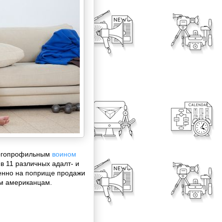
многопрофильным
воином
в 11 различных адалт- и
менно на поприще продажи
им американцам.