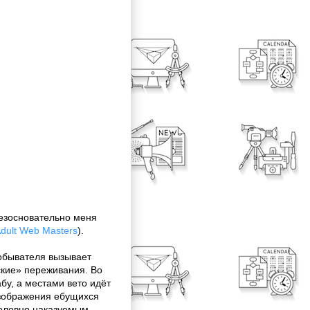
безосновательно меня
dult Web Masters
).
 обывателя вызывает
ские» переживания. Во
бу, а местами вето идёт
изображения ебущихся
головно наказуемым.