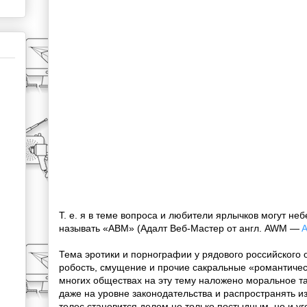
Т. е. я в теме вопроса и любители ярлычков могут не
называть «АВМ» (Адалт Веб-Мастер от англ. AWM —
A
Тема эротики и порнографии у рядового российского
робость, смущение и прочие сакральные «романтиче
многих обществах на эту тему наложено моральное та
даже на уровне законодательства и распространять 
телес становится делом не только постыдным, но и у