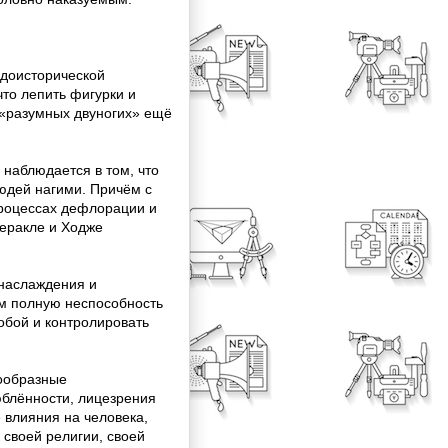
 доисторической
то лепить фигурки и
 «разумных двуногих» ещё
наблюдается в том, что
юдей нагими. Причём с
процессах дефлорации и
еракле и Ходже
 наслаждения и
им полную неспособность
обой и контролировать
нообразные
блённости, лицезрения
е влияния на человека,
 своей религии, своей