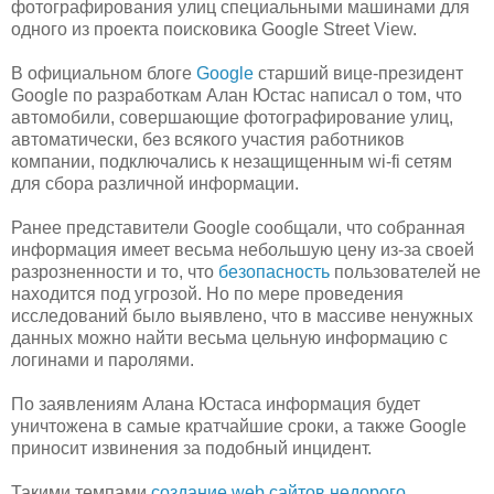
фотографирования улиц специальными машинами для
одного из проекта поисковика Google Street View.
В официальном блоге
Google
старший вице-президент
Google по разработкам Алан Юстас написал о том, что
автомобили, совершающие фотографирование улиц,
автоматически, без всякого участия работников
компании, подключались к незащищенным wi-fi сетям
для сбора различной информации.
Ранее представители Google сообщали, что собранная
информация имеет весьма небольшую цену из-за своей
разрозненности и то, что
безопасность
пользователей не
находится под угрозой. Но по мере проведения
исследований было выявлено, что в массиве ненужных
данных можно найти весьма цельную информацию с
логинами и паролями.
По заявлениям Алана Юстаса информация будет
уничтожена в самые кратчайшие сроки, а также Google
приносит извинения за подобный инцидент.
Такими темпами
создание web сайтов недорого