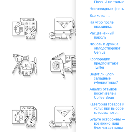
Flash. И не только
Неочевидные факты
Все хотел…
На утро после
праздника
Расцвеченный
пароль
Любовь и дружба
оплодотворяют
Genius
Корпорации
предпочитают
Twitter
Ведут ли блоги
западные
губернаторы?
Анализ отзывов
посетителей
Coffee Bean
Категории товаров и
услуг, при выборе
которых потр...
Будьте осторожны —
возможно, ваш
блог читает ваша
...