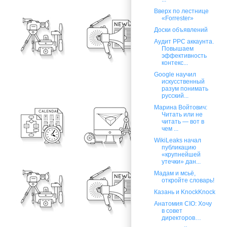
Вверх по лестнице
«Forrester»
Доски объявлений
Аудит PPC аккаунта.
Повышаем
эффективность
контекс...
Google научил
искусственный
разум понимать
русский...
Марина Войтович:
Читать или не
читать — вот в
чем ...
WikiLeaks начал
публикацию
«крупнейшей
утечки» дан...
Мадам и мсьё,
откройте словарь!
Казань и KnockKnock
Анатомия CIO: Хочу
в совет
директоров…