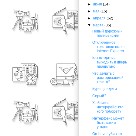
►
июня
(14)
►
мая
(15)
►
апреля
(62)
▼
марта
(35)
Новый дорожный
полицейский
Отключенное
текстовое поле в
Internet Explorer
Как входить и
выходить в дверь
правильно
Что делать c
растеризацией
текста?
Курящие дети
Серый?
Хюбрис и
интерфейс: кто
кого поборет?
Интерфейс может
быть каким
угодно…
On-hover убивает