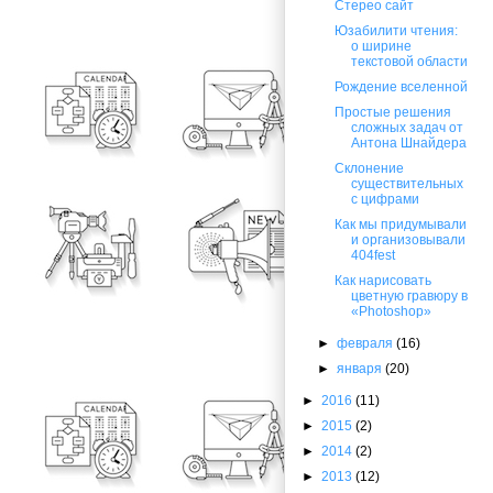
Стерео сайт
Юзабилити чтения:
о ширине
текстовой области
Рождение вселенной
Простые решения
сложных задач от
Антона Шнайдера
Склонение
существительных
с цифрами
Как мы придумывали
и организовывали
404fest
Как нарисовать
цветную гравюру в
«Photoshop»
►
февраля
(16)
►
января
(20)
►
2016
(11)
►
2015
(2)
►
2014
(2)
►
2013
(12)