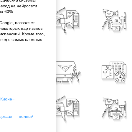
ссические системы
реход на нейросети
на 60%.
Google, позволяет
некоторых пар языков,
испанский. Кроме того,
евод с самых сложных
«Кионе»
ндекса» — полный