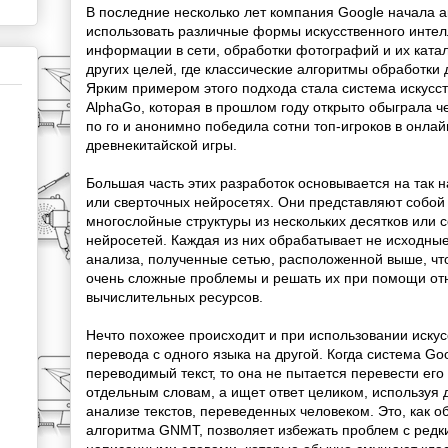
В последние несколько лет компания Google начала а
использовать различные формы искусственного интел
информации в сети, обработки фотографий и их ката
других целей, где классические алгоритмы обработки 
Ярким примером этого подхода стала система искусст
AlphaGo, которая в прошлом году открыто обыграла 
по го и анонимно победила сотни топ-игроков в онлай
древнекитайской игры.
Большая часть этих разработок основывается на так 
или сверточных нейросетях. Они представляют собой
многослойные структуры из нескольких десятков или 
нейросетей. Каждая из них обрабатывает не исходные
анализа, полученные сетью, расположенной выше, чт
очень сложные проблемы и решать их при помощи от
вычислительных ресурсов.
Нечто похожее происходит и при использовании искус
перевода с одного языка на другой. Когда система Goog
переводимый текст, то она не пытается перевести ег
отдельным словам, а ищет ответ целиком, используя
анализе текстов, переведенных человеком. Это, как 
алгоритма GNMT, позволяет избежать проблем с редк