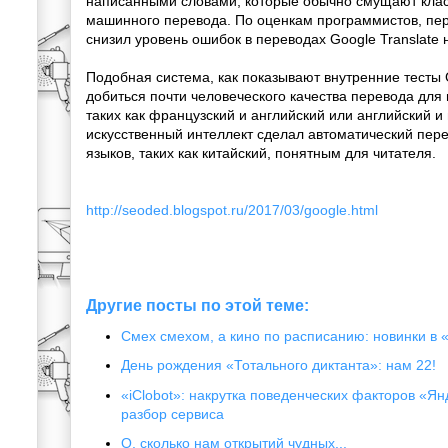
написанными словами, которые обычно смущают кла
машинного перевода. По оценкам программистов, пе
снизил уровень ошибок в переводах Google Translate 
Подобная система, как показывают внутренние тесты 
добиться почти человеческого качества перевода для 
таких как французский и английский или английский и 
искусственный интеллект сделал автоматический пер
языков, таких как китайский, понятным для читателя.
http://seoded.blogspot.ru/2017/03/google.html
Другие посты по этой теме:
Смех смехом, а кино по расписанию: новинки в 
День рождения «Тотального диктанта»: нам 22!
«iClobot»: накрутка поведенческих факторов «Я
разбор сервиса
О, сколько нам открытий чудных...