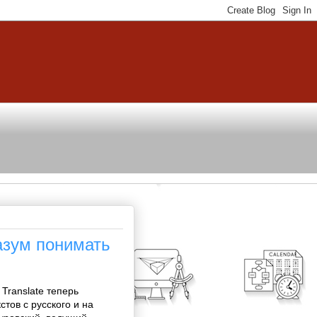
азум понимать
Translate теперь
тов с русского и на