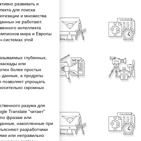
ктивно развивать и
лекта для поиска
логизации и множества
данных не работают.
венного интеллекта
чемпионов мира и Европы
н-системах этой
называемых глубинных,
 каскады или
сотен более простых
 данные, а продукты
о позволяет упрощать
носительно скромных
ственного разума для
le Translate "читает"
о по фразам или
 данные, накопленные при
объясняют разработчики
ими или неправильно