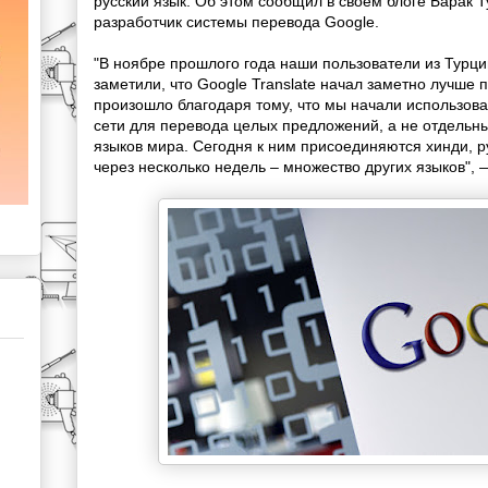
русский язык. Об этом сообщил в своем блоге Барак 
разработчик системы перевода Google.
"В ноябре прошлого года наши пользователи из Турци
заметили, что Google Translate начал заметно лучше 
произошло благодаря тому, что мы начали использов
сети для перевода целых предложений, а не отдельны
языков мира. Сегодня к ним присоединяются хинди, ру
через несколько недель – множество других языков", 