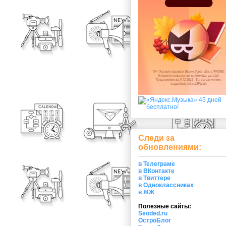
Следи за
обновлениями:
в Телеграме
в ВКонтакте
в Твиттере
в Одноклассниках
в ЖЖ
Полезные сайты:
Seoded.ru
ОстроБлог