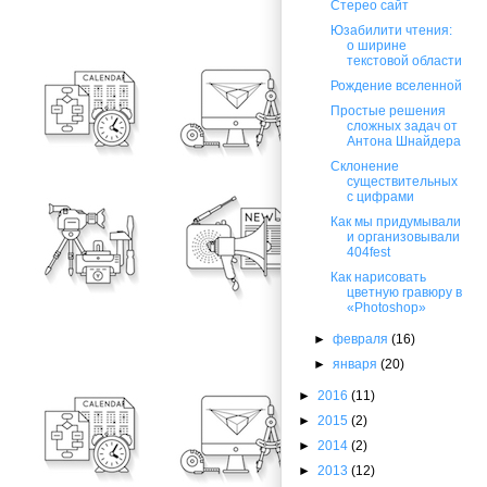
Стерео сайт
Юзабилити чтения:
о ширине
текстовой области
Рождение вселенной
Простые решения
сложных задач от
Антона Шнайдера
Склонение
существительных
с цифрами
Как мы придумывали
и организовывали
404fest
Как нарисовать
цветную гравюру в
«Photoshop»
►
февраля
(16)
►
января
(20)
►
2016
(11)
►
2015
(2)
►
2014
(2)
►
2013
(12)