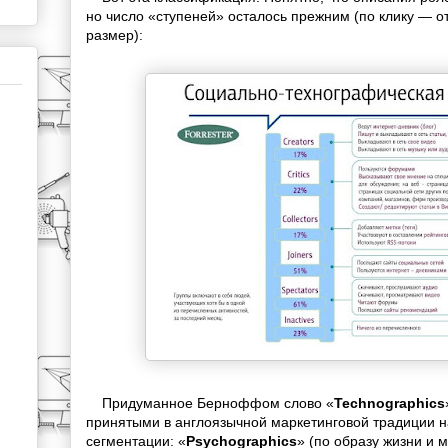
но число «ступеней» осталось прежним (по клику — о
размер):
Придуманное Берноффом слово «
Technographics
принятыми в англоязычной маркетинговой традиции 
сегментации: «
Psychographics
» (по образу жизни и 