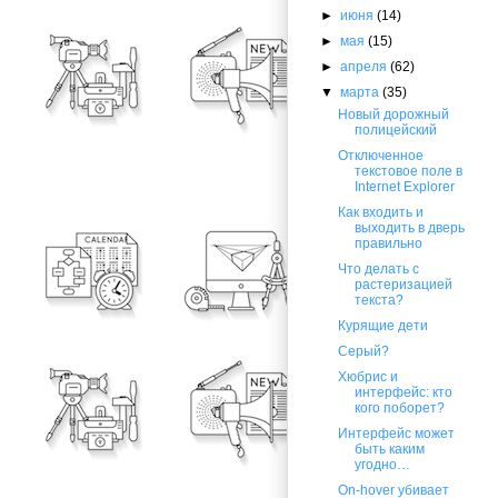
►
июня
(14)
►
мая
(15)
►
апреля
(62)
▼
марта
(35)
Новый дорожный
полицейский
Отключенное
текстовое поле в
Internet Explorer
Как входить и
выходить в дверь
правильно
Что делать c
растеризацией
текста?
Курящие дети
Серый?
Хюбрис и
интерфейс: кто
кого поборет?
Интерфейс может
быть каким
угодно…
On-hover убивает