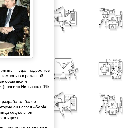
я жизнь — удел подростков
бе компанию в реальной
ше общаться и
»
(правило Нильсена): 1%
 разработал более
торую он назвал «
Social
тница социальной
естница»).
й с тех пор усложнились,