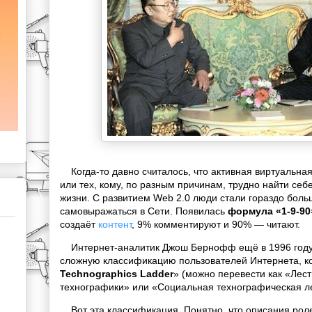
Когда-то давно считалось, что активная виртуальна
или тех, кому, по разным причинам, трудно найти се
жизни. С развитием Web 2.0 люди стали гораздо боль
самовыражаться в Сети. Появилась
формула «1-9-90
создаёт
контент
, 9% комментируют и 90% — читают.
Интернет-аналитик Джош Бернофф ещё в 1996 году
сложную классификацию пользователей Интернета, ко
Technographics Ladder
» (можно перевести как «Лес
технографики» или «Социальная технографическая л
Вот эта классификация. Понятно, что описания роле