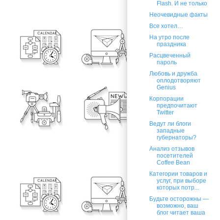
Flash. И не только
Неочевидные факты
Все хотел…
На утро после
праздника
Расцвеченный
пароль
Любовь и дружба
оплодотворяют
Genius
Корпорации
предпочитают
Twitter
Ведут ли блоги
западные
губернаторы?
Анализ отзывов
посетителей
Coffee Bean
Категории товаров и
услуг, при выборе
которых потр...
Будьте осторожны —
возможно, ваш
блог читает ваша
...