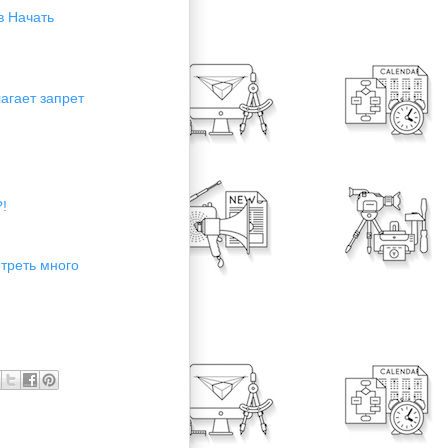
в Начать
агает запрет
!
отреть много