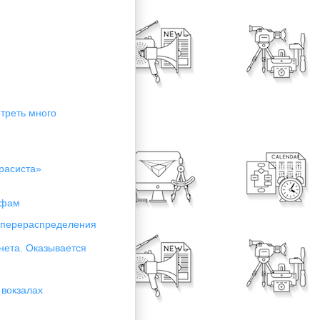
отреть много
расиста»
ифам
я перераспределения
нета. Оказывается
 вокзалах