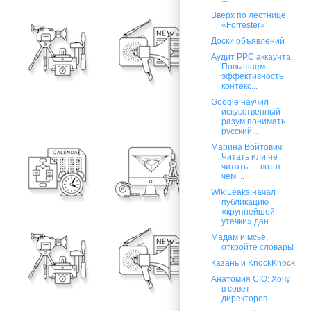
Вверх по лестнице
«Forrester»
Доски объявлений
Аудит PPC аккаунта.
Повышаем
эффективность
контекс...
Google научил
искусственный
разум понимать
русский...
Марина Войтович:
Читать или не
читать — вот в
чем ...
WikiLeaks начал
публикацию
«крупнейшей
утечки» дан...
Мадам и мсьё,
откройте словарь!
Казань и KnockKnock
Анатомия CIO: Хочу
в совет
директоров…