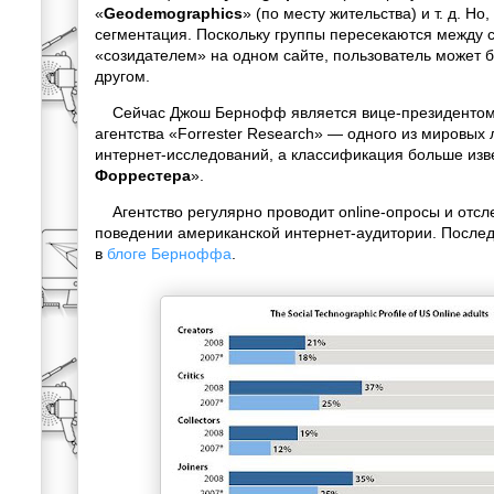
«
Geodemographics
» (по месту жительства) и т. д. Но,
сегментация. Поскольку группы пересекаются между с
«созидателем» на одном сайте, пользователь может 
другом.
Сейчас Джош Бернофф является вице-президентом 
агентства «Forrester Research» — одного из мировых
интернет-исследований, а классификация больше изве
Форрестера
».
Агентство регулярно проводит online-опросы и отсл
поведении американской интернет-аудитории. После
в
блоге Берноффа
.