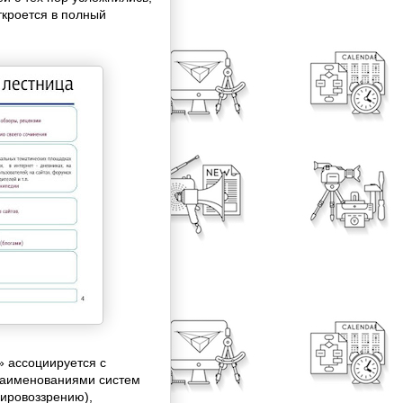
ткроется в полный
» ассоциируется с
наименованиями систем
мировоззрению),