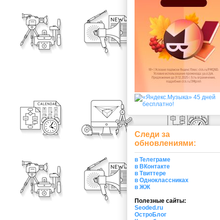
Следи за
обновлениями:
в Телеграме
в ВКонтакте
в Твиттере
в Одноклассниках
в ЖЖ
Полезные сайты:
Seoded.ru
ОстроБлог