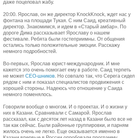
даже поцеловал жабу.
20:00. Ярослав, он же директор KnockKnock, ждет нас у
фонтана на площади Тукая. С ним Саид, креативный
директор. Знакомимся, и идем в «Старый амбар». По
дороге Дима рассказывает Ярославу о нашем
фестивале. Ребята были гостеприимны. От общения
остались только положительные эмоции. Расскажу
немного подробностей.
Во-первых, Ярослав юрист-международник. И мне
кажется это очень помогает ему в работе. Саид терпеть
не может
СЕО-шников
. Но совпало так, что Серега сидел
рядом с ним и показал специалистов продвижения с
хорошей стороны. Надеюсь что отношение у Саида
немного поменялось.
Говорили вообще о многом. И о проектах. И о жизни у
них в Казани. Сравнивали с Самарой. Ярослав
рассказал, как с десяток лет назад в Казани было все не
так как сейчас. Были районные группировки, и парням
жилось очень не легко. Еще оказывается именно в
Казани впервые в России опробовали программу