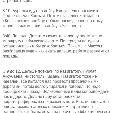
«Три богатыря».
8:10. Буренки идут на дойку. Еле успели проскочить.
Подъезжаем к Кошкам. Потом оказалось что масло
«Кошкинское» вообще в Ульяновске делают, поэтому
коровы видимо шли на дойку в Ульяновск.
8:40. Лошадь. До этого момента колонну вел Макс по
маршруту на бумажной карте. Повернули не туда и
остановились чтобы разобраться. Пока мы с Максом
разбираемя куда и как ехать дальше, ребята развлекают
лошадь.
С 9 до 12. Дальше поехали по навигатору. Нурлат,
Аксубаева, Чистополь, Казань. Навигатор тоже не
идеален, все пытался нас провести проселочными
дорогами, потом долго упирался и говорил что надо
вообще ехать назад. Великолепные виды сопровождали
нас в дороге. Делали пару остановок чтобы
пофотографироваться и размять ноги. Кстати навигатор
еще записывал сколько времени мы тратили на
остановки, как бы намекая на не очень эффективную его